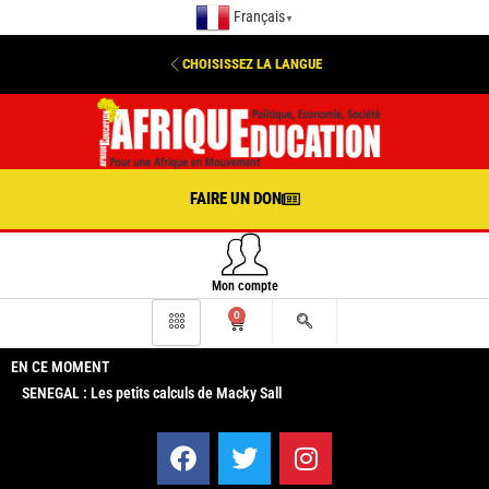
Français
▼
CHOISISSEZ LA LANGUE
FAIRE UN DON
Mon compte
0
EN CE MOMENT
SENEGAL : Les petits calculs de Macky Sall