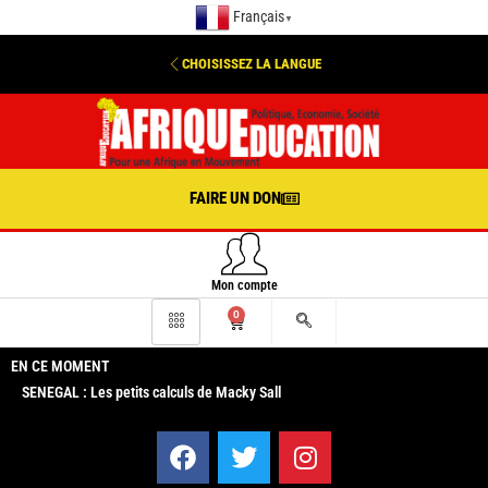
Français
▼
CHOISISSEZ LA LANGUE
FAIRE UN DON
Mon compte
0
EN CE MOMENT
SENEGAL : Les petits calculs de Macky Sall