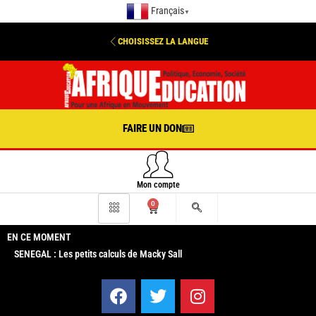
Français
▼
CHOISISSEZ LA LANGUE
FAIRE UN DON
Mon compte
0
EN CE MOMENT
SENEGAL : Les petits calculs de Macky Sall