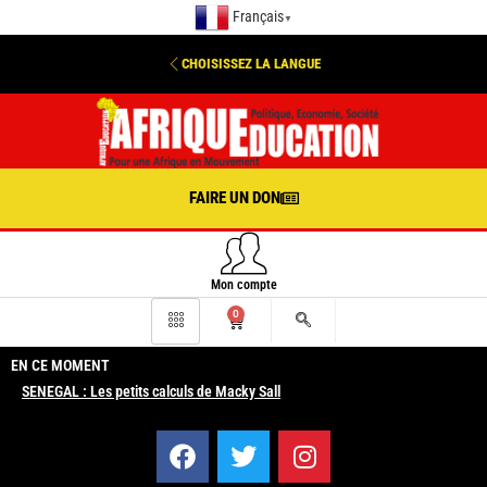
Français
▼
CHOISISSEZ LA LANGUE
FAIRE UN DON
Mon compte
0
EN CE MOMENT
SENEGAL : Les petits calculs de Macky Sall