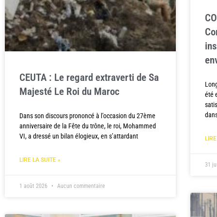
CO
Co
in
en
CEUTA : Le regard extraverti de Sa
Long
Majesté Le Roi du Maroc
été 
sati
dans
Dans son discours prononcé à l’occasion du 27ème
anniversaire de la Fête du trône, le roi, Mohammed
VI, a dressé un bilan élogieux, en s’attardant
LIRE
LIRE LA SUITE »
31 ju
1 août 2026
Aucun commentaire