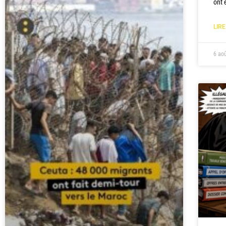
ont 
LIRE
6 ao