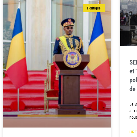
Politique
SE
et
po
de
Le S
aux 
nous
LIRE