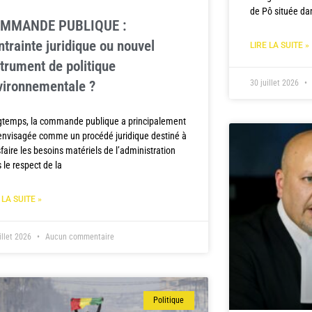
de Pô située da
MMANDE PUBLIQUE :
ntrainte juridique ou nouvel
LIRE LA SUITE »
strument de politique
30 juillet 2026
vironnementale ?
temps, la commande publique a principalement
envisagée comme un procédé juridique destiné à
sfaire les besoins matériels de l’administration
 le respect de la
 LA SUITE »
illet 2026
Aucun commentaire
Politique