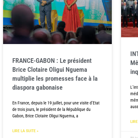
IN
FRANCE-GABON : Le président
Mê
Brice Clotaire Oligui Nguema
inq
multiplie les promesses face à la
diaspora gabonaise
L’in
méde
même
En France, depuis le 19 juillet, pour une visite d’Etat
auss
de trois jours, le président de la République du
Gabon, Brice Clotaire Oligui Nguema, a
LIRE
LIRE LA SUITE »