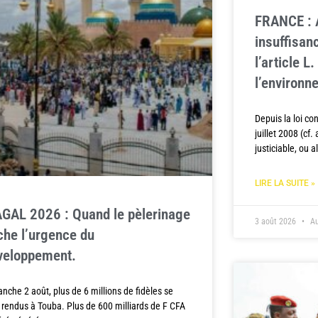
FRANCE : A
insuffisan
l’article 
l’environn
Depuis la loi co
juillet 2008 (cf.
justiciable, ou 
LIRE LA SUITE »
GAL 2026 : Quand le pèlerinage
3 août 2026
Au
che l’urgence du
veloppement.
nche 2 août, plus de 6 millions de fidèles se
 rendus à Touba. Plus de 600 milliards de F CFA