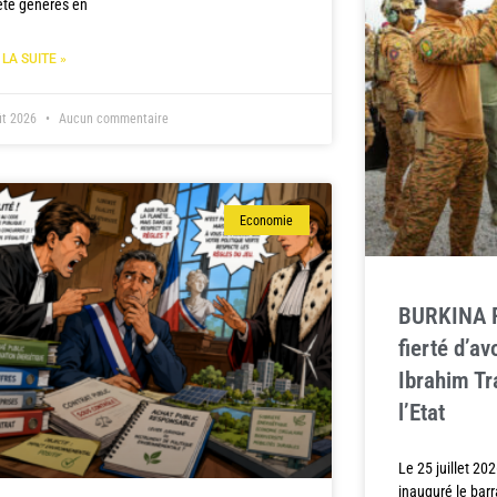
été générés en
 LA SUITE »
ût 2026
Aucun commentaire
Economie
BURKINA F
fierté d’av
Ibrahim T
l’Etat
Le 25 juillet 202
inauguré le bar