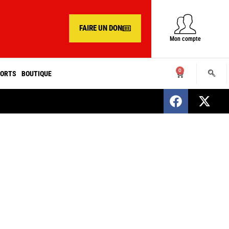
FAIRE UN DON
Mon compte
0
ORTS
BOUTIQUE
SENEGAL : Nomination d’un nouveau présiden