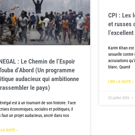
CPI : Les 
et russes 
l’excellen
Karim Khan est 
sexuelle contre
NEGAL : Le Chemin de l’Espoir
accusations qu’il
blanc. Quand
 Touba d’Abord (Un programme
litique audacieux qui ambitionne
LIRE LA SUITE »
 rassembler le pays)
25 juillet 2026
énégal est à un tournant de son histoire. Face
crises économiques, sociales et politiques, il
 faut un projet audacieux, ancré dans nos
 LA SUITE »