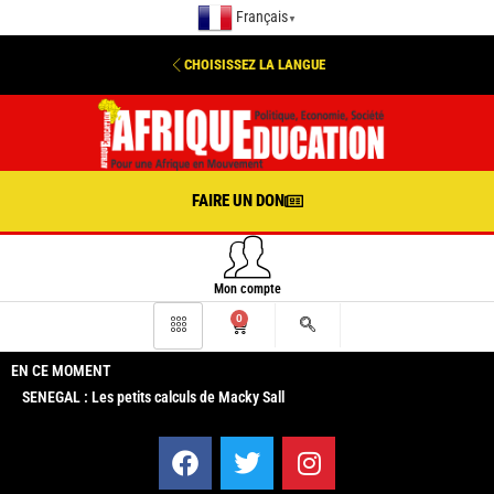
Français
▼
CHOISISSEZ LA LANGUE
FAIRE UN DON
Mon compte
0
EN CE MOMENT
SENEGAL : Les petits calculs de Macky Sall