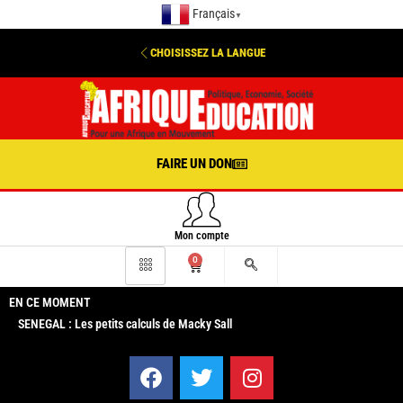
Français
▼
CHOISISSEZ LA LANGUE
FAIRE UN DON
Mon compte
0
EN CE MOMENT
SENEGAL : Les petits calculs de Macky Sall