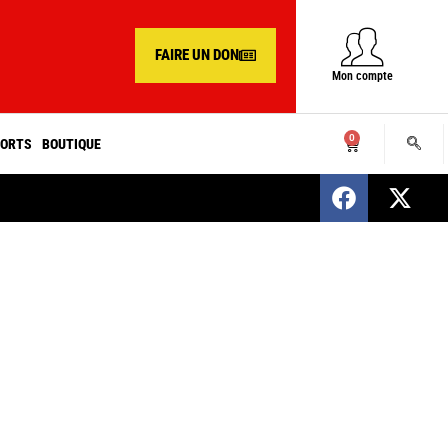
FAIRE UN DON
Mon compte
0
ORTS
BOUTIQUE
SENEGAL : Nomination d’un nouveau présiden