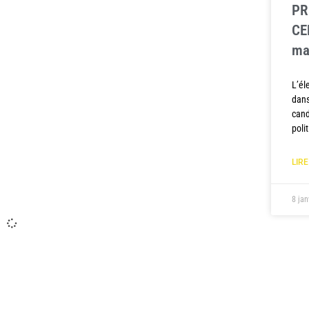
PR
CE
ma
L’él
dans
cand
poli
LIRE
8 ja