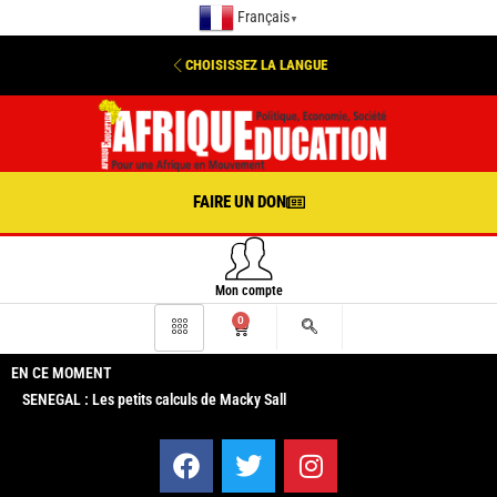
Français
▼
CHOISISSEZ LA LANGUE
FAIRE UN DON
Mon compte
0
EN CE MOMENT
SENEGAL : Les petits calculs de Macky Sall