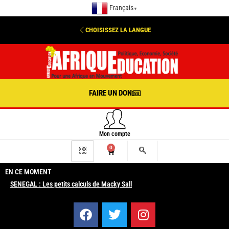
Français
▼
CHOISISSEZ LA LANGUE
FAIRE UN DON
Mon compte
0
EN CE MOMENT
SENEGAL : Les petits calculs de Macky Sall