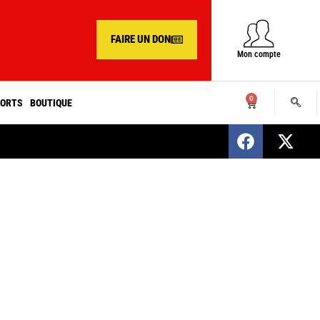
FAIRE UN DON
Mon compte
0
ORTS
BOUTIQUE
SENEGAL : Nomination d’un nouveau présiden