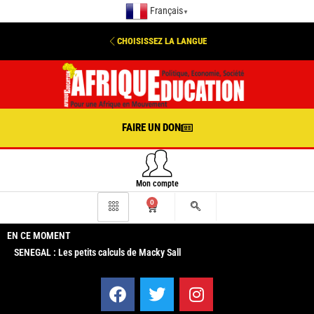
Français
▼
CHOISISSEZ LA LANGUE
FAIRE UN DON
Mon compte
0
EN CE MOMENT
SENEGAL : Les petits calculs de Macky Sall