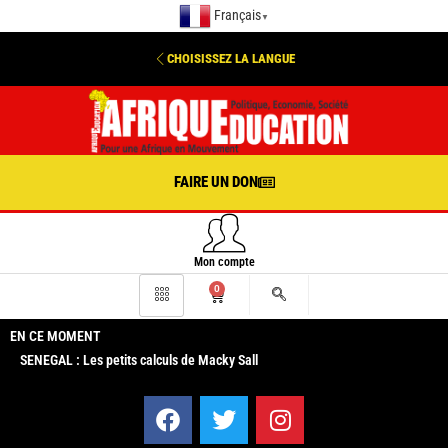
Français
▼
CHOISISSEZ LA LANGUE
FAIRE UN DON
Mon compte
0
EN CE MOMENT
SENEGAL : Les petits calculs de Macky Sall