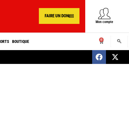
FAIRE UN DON
Mon compte
0
ORTS
BOUTIQUE
SENEGAL : Nomination d’un nouveau présiden