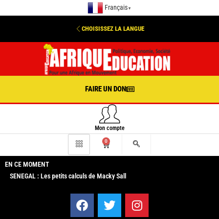
Français
▼
CHOISISSEZ LA LANGUE
FAIRE UN DON
Mon compte
0
EN CE MOMENT
SENEGAL : Les petits calculs de Macky Sall