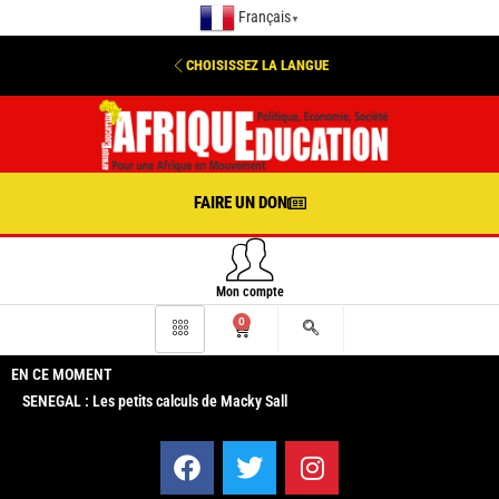
Français
▼
CHOISISSEZ LA LANGUE
FAIRE UN DON
Mon compte
0
EN CE MOMENT
SENEGAL : Les petits calculs de Macky Sall