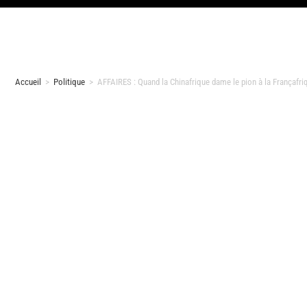
Accueil
>
Politique
>
AFFAIRES : Quand la Chinafrique dame le pion à la Françafri