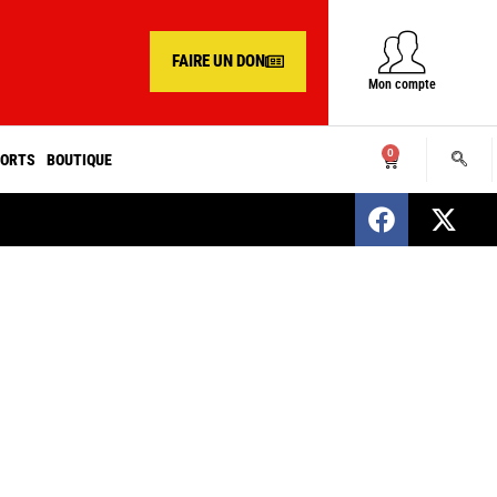
FAIRE UN DON
Mon compte
0
ORTS
BOUTIQUE
SENEGAL : Nomination d’un nouveau présiden