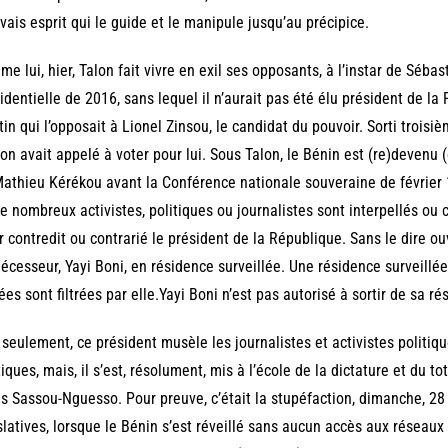
ais esprit qui le guide et le manipule jusqu’au précipice.
e lui, hier, Talon fait vivre en exil ses opposants, à l’instar de Sébas
identielle de 2016, sans lequel il n’aurait pas été élu président de l
tin qui l’opposait à Lionel Zinsou, le candidat du pouvoir. Sorti troisi
on avait appelé à voter pour lui. Sous Talon, le Bénin est (re)deve
athieu Kérékou avant la Conférence nationale souveraine de février 19
e nombreux activistes, politiques ou journalistes sont interpellés o
r contredit ou contrarié le président de la République. Sans le dire o
écesseur, Yayi Boni, en résidence surveillée. Une résidence surveillée 
ées sont filtrées par elle.Yayi Boni n’est pas autorisé à sortir de sa rés
seulement, ce président musèle les journalistes et activistes politiqu
tiques, mais, il s’est, résolument, mis à l’école de la dictature et du t
s Sassou-Nguesso. Pour preuve, c’était la stupéfaction, dimanche, 28 a
slatives, lorsque le Bénin s’est réveillé sans aucun accès aux réseaux