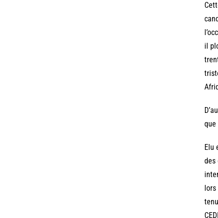
Cett
cand
l’oc
il p
tren
tris
Afri
D’au
que 
Elu 
des 
inte
lors
tenu
CEDE