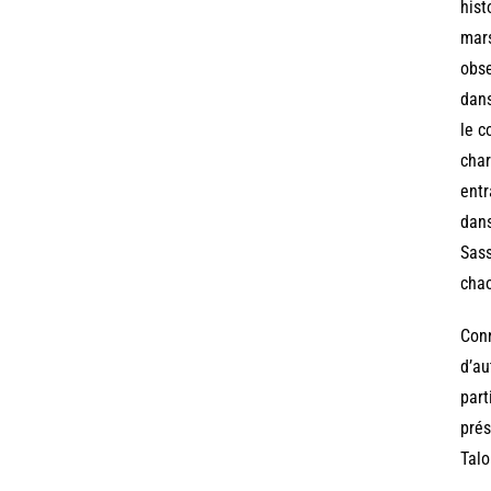
hist
mars
obse
dans
le c
char
entr
dans
Sass
chao
Conn
d’au
part
prés
Talo