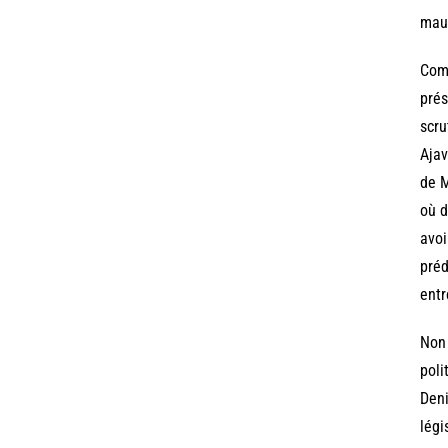
mauv
Comm
prés
scru
Ajav
de M
où d
avoi
préd
entr
Non 
poli
Deni
légi