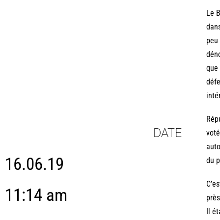
Le B
dans
peu 
déno
que 
défe
inté
Répu
DATE
voté
auto
16.06.19
du p
C’es
11:14 am
près
Il é