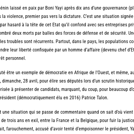
énin laissé en paix par Boni Yayi après dix ans d’une gouvernance (pl
 la violence, premier pas vers la dictature. C’est une situation signée 
par hasard à la tête de cet Etat qu’il confond avec ses entreprises pri
mbré deux morts par balles des forces de défense et de sécurité. Une
les troubles sont récurrents. Partout, dans le pays, les populations 
ndre leur liberté confisquée par un homme d’affaire (devenu chef d’E
rêt personnel.
té être un exemple de démocratie en Afrique de l’Ouest, et même, au
, dimanche, 28 avril, pour élire ses députés lors d’un scrutin historiqu
risée à présenter de candidats, marquant, du coup, pour beaucoup d’o
résident (démocratiquement élu en 2016) Patrice Talon.
t une situation qui se passe de commentaire quand on sait d’où vient 
 de trois ans en exil, entre la France et la Belgique, pour fuir la justi
tait, farouchement, accusé d’avoir tenté d’empoisonner le président, Yay