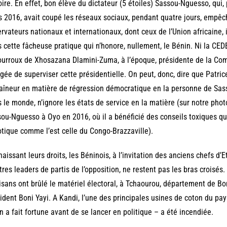
oire. En effet, bon élève du dictateur (5 étoiles) Sassou-Nguesso, qui,
 2016, avait coupé les réseaux sociaux, pendant quatre jours, empê
rvateurs nationaux et internationaux, dont ceux de l’Union africaine, 
 cette fâcheuse pratique qui n’honore, nullement, le Bénin. Ni la CED
ourroux de Xhosazana Dlamini-Zuma, à l’époque, présidente de la Comm
gée de superviser cette présidentielle. On peut, donc, dire que Patric
aîneur en matière de régression démocratique en la personne de Sas
 le monde, n’ignore les états de service en la matière (sur notre phot
ou-Nguesso à Oyo en 2016, où il a bénéficié des conseils toxiques q
tique comme l’est celle du Congo-Brazzaville).
aissant leurs droits, les Béninois, à l’invitation des anciens chefs d’E
tres leaders de partis de l’opposition, ne restent pas les bras croisés. 
isans ont brûlé le matériel électoral, à Tchaourou, département de B
ident Boni Yayi. A Kandi, l’une des principales usines de coton du pay
n a fait fortune avant de se lancer en politique – a été incendiée.