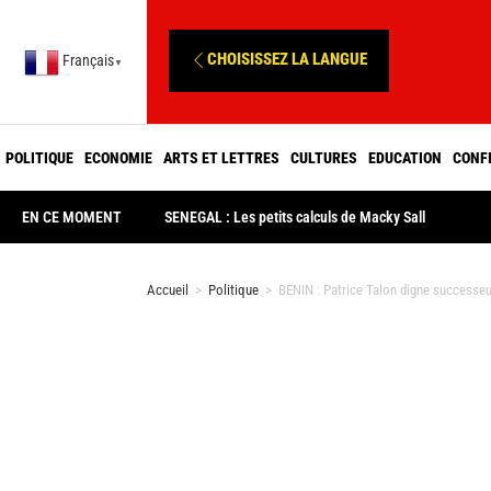
CHOISISSEZ LA LANGUE
Français
▼
POLITIQUE
ECONOMIE
ARTS ET LETTRES
CULTURES
EDUCATION
CONF
EN CE MOMENT
SENEGAL : Les petits calculs de Macky Sall
Accueil
>
Politique
>
BENIN : Patrice Talon digne successe