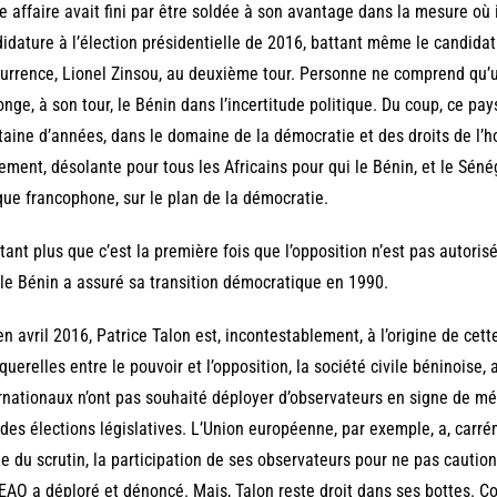
e affaire avait fini par être soldée à son avantage dans la mesure où 
idature à l’élection présidentielle de 2016, battant même le candidat
currence, Lionel Zinsou, au deuxième tour. Personne ne comprend qu’un
longe, à son tour, le Bénin dans l’incertitude politique. Du coup, ce pa
taine d’années, dans le domaine de la démocratie et des droits de l’h
tement, désolante pour tous les Africains pour qui le Bénin, et le Sén
que francophone, sur le plan de la démocratie.
tant plus que c’est la première fois que l’opposition n’est pas autoris
le Bénin a assuré sa transition démocratique en 1990.
en avril 2016, Patrice Talon est, incontestablement, à l’origine de cette
querelles entre le pouvoir et l’opposition, la société civile béninoise, 
rnationaux n’ont pas souhaité déployer d’observateurs en signe de 
 des élections législatives. L’Union européenne, par exemple, a, carré
e du scrutin, la participation de ses observateurs pour ne pas cautio
AO a déploré et dénoncé. Mais, Talon reste droit dans ses bottes. 