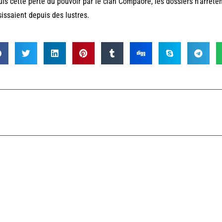
is cette perte du pouvoir par le clan Compaoré, les dossiers n’arrêtent 
issaient depuis des lustres.