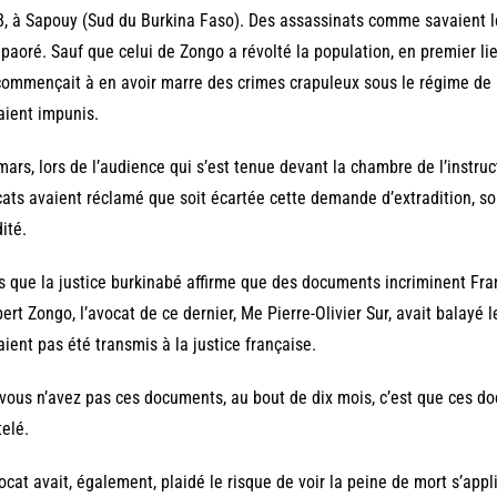
, à Sapouy (Sud du Burkina Faso). Des assassinats comme savaient l
aoré. Sauf que celui de Zongo a révolté la population, en premier lieu,
ommençait à en avoir marre des crimes crapuleux sous le régime de 
aient impunis.
mars, lors de l’audience qui s’est tenue devant la chambre de l’instruc
ats avaient réclamé que soit écartée cette demande d’extradition, 
dité.
s que la justice burkinabé affirme que des documents incriminent Fr
ert Zongo, l’avocat de ce dernier, Me Pierre-Olivier Sur, avait balayé l
aient pas été transmis à la justice française.
 vous n’avez pas ces documents, au bout de dix mois, c’est que ces doc
elé.
ocat avait, également, plaidé le risque de voir la peine de mort s’appl