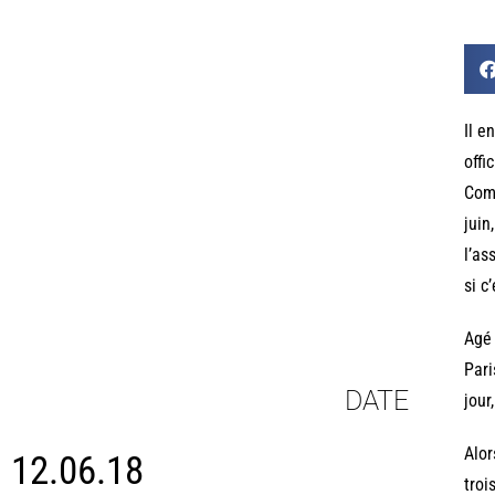
Il e
offi
Comp
juin
l’as
si c
Agé 
Pari
DATE
jour
Alor
12.06.18
troi