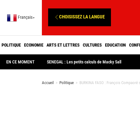
CHOISISSEZ LA LANGUE
Français
▼
POLITIQUE
ECONOMIE
ARTS ET LETTRES
CULTURES
EDUCATION
CONF
EN CE MOMENT
SENEGAL : Les petits calculs de Macky Sall
Accueil
>
Politique
>
BURKINA FASO : François Compaoré sera