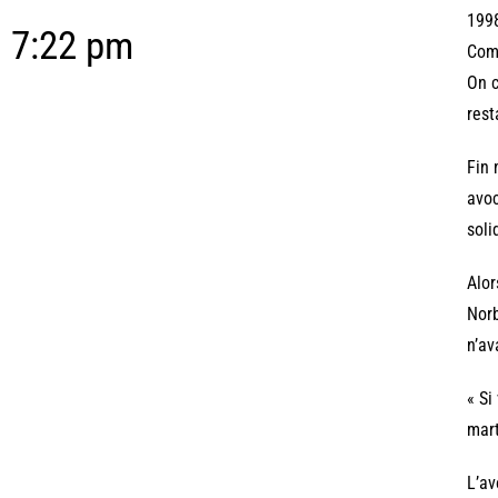
1998
7:22 pm
Comp
On c
rest
Fin 
avoc
soli
Alor
Norb
n’av
« Si
mart
L’av