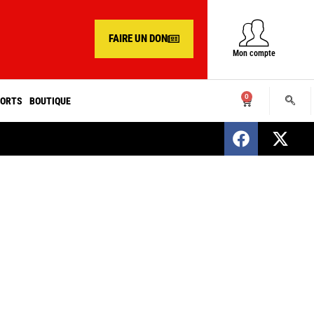
FAIRE UN DON
Mon compte
0
ORTS
BOUTIQUE
SENEGAL : Nomination d’un nouveau présiden