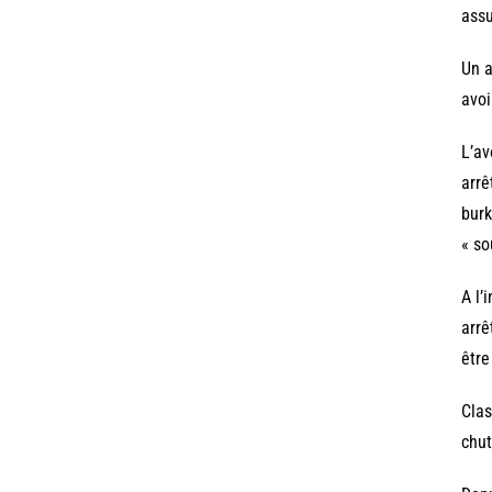
assu
Un a
avoi
L’av
arrê
burk
« so
A l’
arrê
être
Clas
chut