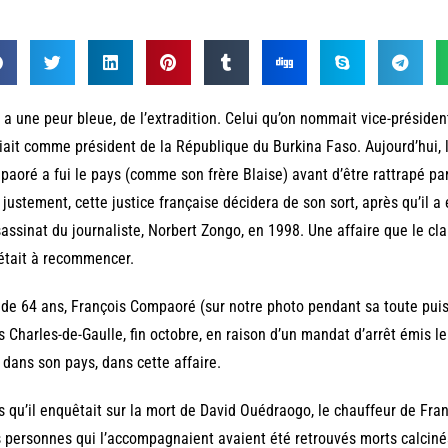
n a une peur bleue, de l’extradition. Celui qu’on nommait vice-préside
ciait comme président de la République du Burkina Faso. Aujourd’hui, 
aoré a fui le pays (comme son frère Blaise) avant d’être rattrapé par 
, justement, cette justice française décidera de son sort, après qu’il 
sassinat du journaliste, Norbert Zongo, en 1998. Une affaire que le 
’était à recommencer.
de 64 ans, François Compaoré (sur notre photo pendant sa toute puiss
s Charles-de-Gaulle, fin octobre, en raison d’un mandat d’arrêt émis le 
, dans son pays, dans cette affaire.
s qu’il enquêtait sur la mort de David Ouédraogo, le chauffeur de Fr
s personnes qui l’accompagnaient avaient été retrouvés morts calciné