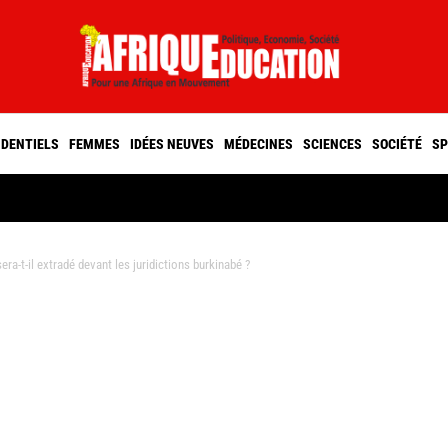
IDENTIELS
FEMMES
IDÉES NEUVES
MÉDECINES
SCIENCES
SOCIÉTÉ
SP
-t-il extradé devant les juridictions burkinabé ?