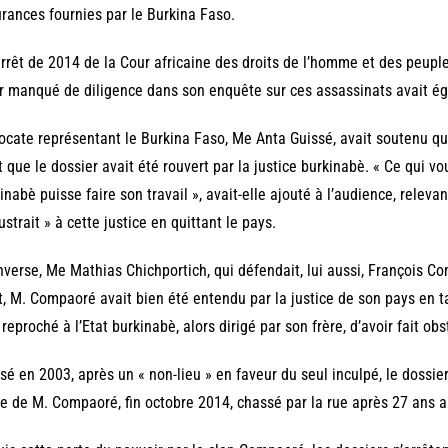
rances fournies par le Burkina Faso.
rrêt de 2014 de la Cour africaine des droits de l’homme et des peup
r manqué de diligence dans son enquête sur ces assassinats avait é
ocate représentant le Burkina Faso, Me Anta Guissé, avait soutenu q
t que le dossier avait été rouvert par la justice burkinabè. « Ce qui v
inabè puisse faire son travail », avait-elle ajouté à l’audience, relev
ustrait » à cette justice en quittant le pays.
inverse, Me Mathias Chichportich, qui défendait, lui aussi, François Com
t, M. Compaoré avait bien été entendu par la justice de son pays en t
 reproché à l’Etat burkinabè, alors dirigé par son frère, d’avoir fait obs
sé en 2003, après un « non-lieu » en faveur du seul inculpé, le dossier
e de M. Compaoré, fin octobre 2014, chassé par la rue après 27 ans a