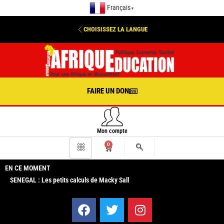
Français
▼
CHOISISSEZ LA LANGUE
FAIRE UN DON
Mon compte
0
EN CE MOMENT
SENEGAL : Les petits calculs de Macky Sall