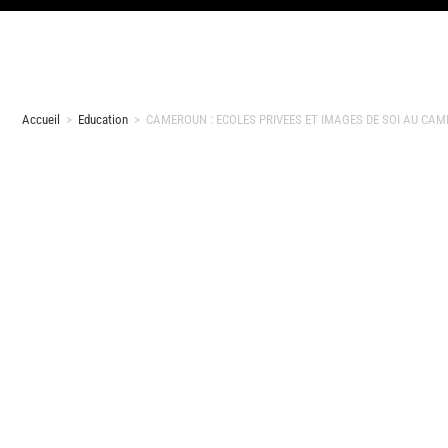
Accueil
>
Education
>
CAMEROUN : ECOLES PRIVEES ET IMAGES DE SOI AU CA