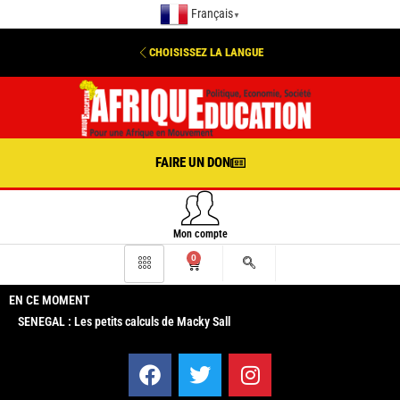
Français
▼
CHOISISSEZ LA LANGUE
FAIRE UN DON
Mon compte
0
EN CE MOMENT
SENEGAL : Les petits calculs de Macky Sall