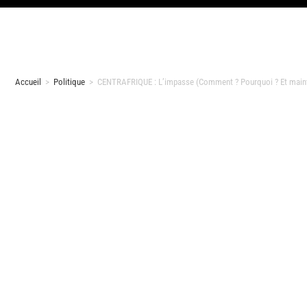
Accueil
>
Politique
>
CENTRAFRIQUE : L’impasse (Comment ? Pourquoi ? Et maint