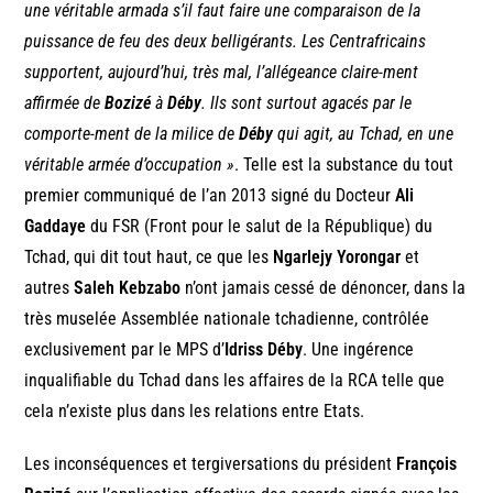
une véritable armada s’il faut faire une comparaison de la
puissance de feu des deux belligérants. Les Centrafricains
supportent, aujourd’hui, très mal, l’allégeance claire-ment
affirmée de
Bozizé
à
Déby
. Ils sont surtout agacés par le
comporte-ment de la milice de
Déby
qui agit, au Tchad, en une
véritable armée d’occupation »
. Telle est la substance du tout
premier communiqué de l’an 2013 signé du Docteur
Ali
Gaddaye
du FSR (Front pour le salut de la République) du
Tchad, qui dit tout haut, ce que les
Ngarlejy Yorongar
et
autres
Saleh Kebzabo
n’ont jamais cessé de dénoncer, dans la
très muselée Assemblée nationale tchadienne, contrôlée
exclusivement par le MPS d’
Idriss Déby
. Une ingérence
inqualifiable du Tchad dans les affaires de la RCA telle que
cela n’existe plus dans les relations entre Etats.
Les inconséquences et tergiversations du président
François