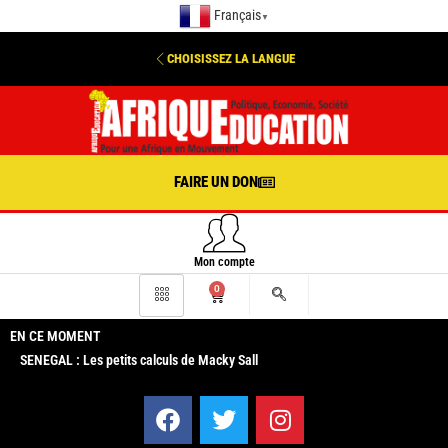
Français
▼
CHOISISSEZ LA LANGUE
FAIRE UN DON
Mon compte
0
EN CE MOMENT
SENEGAL : Les petits calculs de Macky Sall