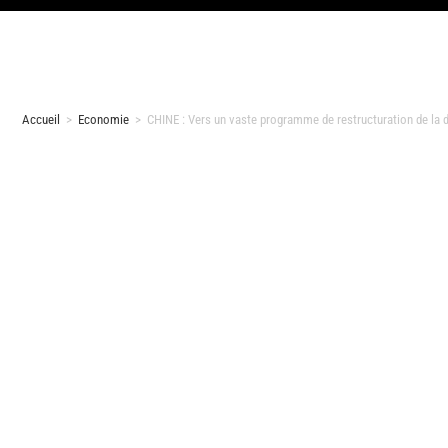
Accueil
>
Economie
>
CHINE : Vers un vaste programme de restructuration de la d