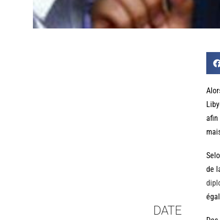
Alor
Liby
afin
mais
Selo
de l
dipl
éga
DATE