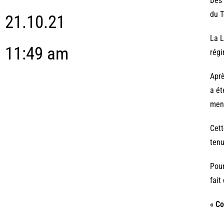
Des 
du T
21.10.21
La L
11:49 am
régi
Aprè
a ét
men
Cett
tenu
Pour
fait
« C