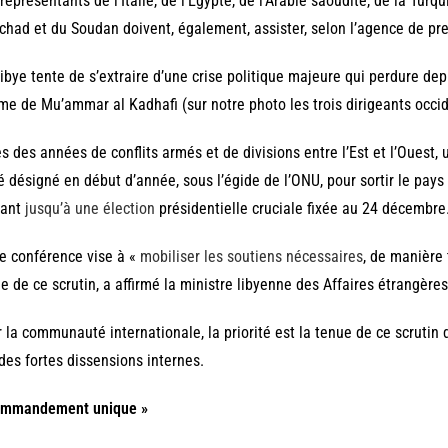
représentants de l’Italie, de l’Egypte, de l’Arabie saoudite, de la Turqui
chad et du Soudan doivent, également, assister, selon l’agence de pr
ibye tente de s’extraire d’une crise politique majeure qui perdure dep
me de Mu’ammar al Kadhafi (sur notre photo les trois dirigeants occid
s des années de conflits armés et de divisions entre l’Est et l’Ouest
é désigné en début d’année, sous l’égide de l’ONU, pour sortir le pays 
ant
jusqu’à une élection
présidentielle cruciale fixée au 24 décembre
e conférence vise à «
mobiliser les soutiens nécessaires
, de manière 
e de ce scrutin, a affirmé la ministre libyenne des Affaires étrangère
 la communauté internationale, la priorité est la tenue de ce scrutin 
 des fortes dissensions internes.
ommandement unique »