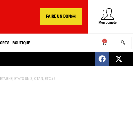
FAIRE UN DON
Mon compte
0
ORTS
BOUTIQUE
SENEGAL : Nomination d’un nouveau présiden
AGNE, ETATS-UNIS, OTAN, ETC.) ?