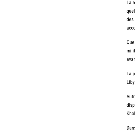
La r
quel
des 
acco
Quel
mili
avan
La
p
Liby
Autr
disp
Khal
Dans