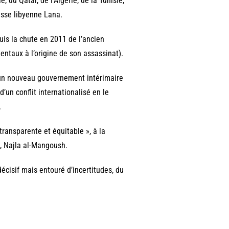
e, du Qatar, de l’Algérie, de la Tunisie,
esse libyenne Lana.
uis la chute en 2011 de l’ancien
entaux à l’origine de son assassinat).
, un nouveau gouvernement intérimaire
d’un conflit internationalisé en le
.
transparente et équitable », à la
s, Najla al-Mangoush.
décisif mais entouré d’incertitudes, du