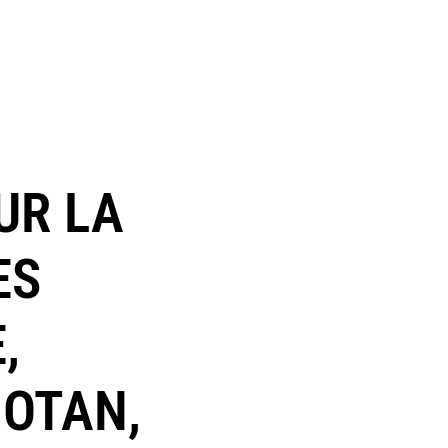
UR LA
ES
,
 OTAN,