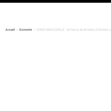
Accueil
>
Economie
>
CONGO-BRAZZAVILLE : Un Falcon du dictateur (5 étoiles) s