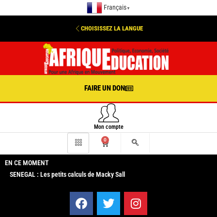
Français
▼
CHOISISSEZ LA LANGUE
FAIRE UN DON
Mon compte
0
EN CE MOMENT
SENEGAL : Les petits calculs de Macky Sall