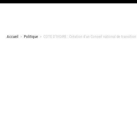
Accueil
>
Politique
>
COTE D’IVOIRE : Création d’un Conseil national de transition