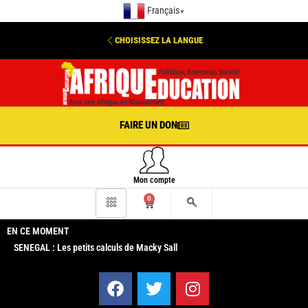
Français
▼
CHOISISSEZ LA LANGUE
FAIRE UN DON
Mon compte
0
EN CE MOMENT
SENEGAL : Les petits calculs de Macky Sall