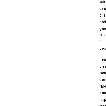
sait
de s
pris
aboi
gend
N’Gu
fait
paci
Il e
prés
comp
que 
l’ho
anno
resp