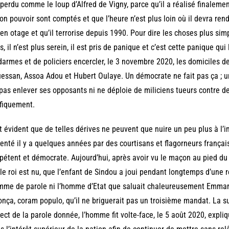
 perdu comme le loup d’Alfred de Vigny, parce qu’il a réalisé finalem
on pouvoir sont comptés et que l’heure n’est plus loin où il devra ren
 en otage et qu’il terrorise depuis 1990. Pour dire les choses plus s
s, il n’est plus serein, il est pris de panique et c’est cette panique 
armes et de policiers encercler, le 3 novembre 2020, les domiciles de
essan, Assoa Adou et Hubert Oulaye. Un démocrate ne fait pas ça ; u
 pas enlever ses opposants ni ne déploie de miliciens tueurs contre 
fiquement.
st évident que de telles dérives ne peuvent que nuire un peu plus à l’
enté il y a quelques années par des courtisans et flagorneurs franç
étent et démocrate. Aujourd’hui, après avoir vu le maçon au pied du
le roi est nu, que l’enfant de Sindou a joui pendant longtemps d’une rép
mme de parole ni l’homme d’Etat que saluait chaleureusement Emmanu
nça, coram populo, qu’il ne briguerait pas un troisième mandat. La s
ect de la parole donnée, l’homme fit volte-face, le 5 août 2020, expli