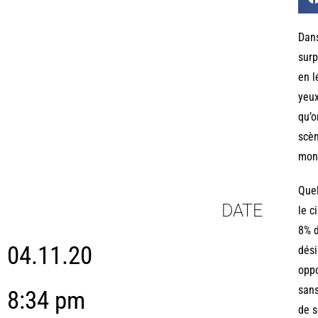
Dans
surp
en l
yeux
qu’o
scèn
mont
Quel
DATE
le c
8% d
04.11.20
dési
oppo
sans
8:34 pm
de s