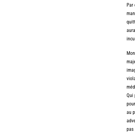
Par 
mand
quit
aura
incu
Mons
maje
imag
viol
médi
Qui 
pour
au p
adve
pas 