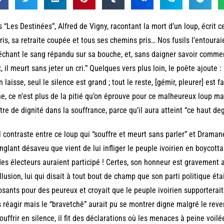
 “Les Destinées”, Alfred de Vigny, racontant la mort d’un loup, écrit ceci
ris, sa retraite coupée et tous ses chemins pris… Nos fusils l’entouraie
échant le sang répandu sur sa bouche, et, sans daigner savoir commen
, il meurt sans jeter un cri.” Quelques vers plus loin, le poète ajoute : 
n laisse, seul le silence est grand ; tout le reste, [gémir, pleurer] est
e, ce n’est plus de la pitié qu’on éprouve pour ce malheureux loup mai
re de dignité dans la souffrance, parce qu’il aura atteint “ce haut deg
 contraste entre ce loup qui “souffre et meurt sans parler” et Drama
inglant désaveu que vient de lui infliger le peuple ivoirien en boycott
es électeurs auraient participé ! Certes, son honneur est gravement a
llusion, lui qui disait à tout bout de champ que son parti politique étai
sants pour des peureux et croyait que le peuple ivoirien supporterai
 réagir mais le “bravetchê” aurait pu se montrer digne malgré le reve
ouffrir en silence, il fit des déclarations où les menaces à peine voilé