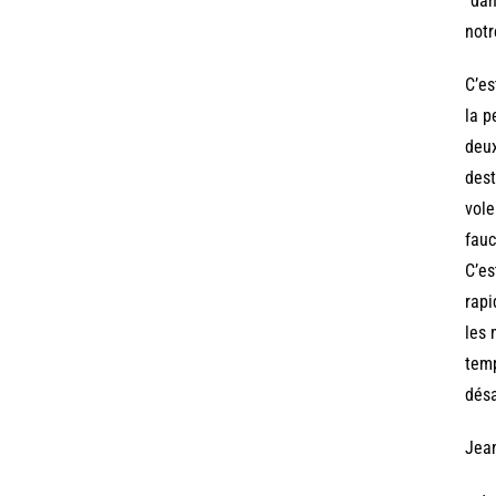
“dan
notr
C’es
la p
deux
dest
vole
fauc
C’es
rapi
les 
temp
désa
Jea