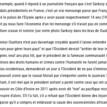
exemple, quand il répond à un journaliste français que c’est Sarkozy qu
ats présidentiels en France, c’est un vrai mensonge parce que Franç
té le palais de l’Elysée après y avoir passé respectivement 14 ans (19
it pu nous faire l’économie d’un tel mensonge s’il n’avait pas en c
lture crasse et notoire (sur notre photo Sarkozy dans les bras de Ouat
ieur Ouattara n’est pas davantage croyable quand il laisse entendre 
urs pour gérer leurs pays” et que l’Occident devrait “arrêter de leur
iner, neuf ans plus tôt, que le président de la fameuse communauté 
ations des droits humains et crimes contre l’humanité ne furent jamai
as occidentaux, demanderait un jour à l’Occident de ne pas s’immisce
pouvait croire que le vassal finirait par s’emporter contre le suzerain 
tant, il est réel que le président sortant a pesté contre ceux qui ont u
ouvoir en Côte d’Ivoire en 2011 après avoir dit “non” au pacifique r
rsaire d’alors. S’il l’a fait, s’il a refusé que l’Occident donne des leço
parce qu’il a compris et embrassé la cause des souverainistes africai