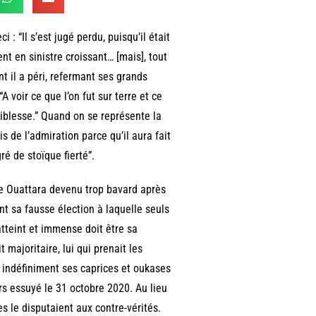
 : “Il s’est jugé perdu, puisqu’il était
nt en sinistre croissant… [mais], tout
t il a péri, refermant ses grands
“A voir ce que l’on fut sur terre et ce
 faiblesse.” Quand on se représente la
s de l’admiration parce qu’il aura fait
ré de stoïque fierté”.
ne Ouattara devenu trop bavard après
ant sa fausse élection à laquelle seuls
tteint et immense doit être sa
t majoritaire, lui qui prenait les
t indéfiniment ses caprices et oukases
rs essuyé le 31 octobre 2020. Au lieu
es le disputaient aux contre-vérités.