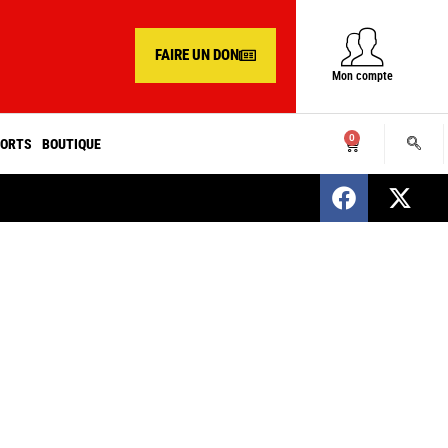
FAIRE UN DON
Mon compte
0
ORTS
BOUTIQUE
SENEGAL : Nomination d’un nouveau présiden