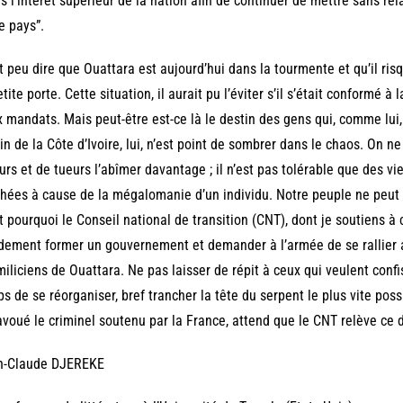
s l’intérêt supérieur de la nation afin de continuer de mettre sans r
e pays”.
t peu dire que Ouattara est aujourd’hui dans la tourmente et qu’il risq
etite porte. Cette situation, il aurait pu l’éviter s’il s’était conformé à 
 mandats. Mais peut-être est-ce là le destin des gens qui, comme lui,
in de la Côte d’Ivoire, lui, n’est point de sombrer dans le chaos. On ne
urs et de tueurs l’abîmer davantage ; il n’est pas tolérable que des v
hées à cause de la mégalomanie d’un individu. Notre peuple ne peut 
t pourquoi le Conseil national de transition (CNT), dont je soutiens à 
dement former un gouvernement et demander à l’armée de se rallier a
miliciens de Ouattara. Ne pas laisser de répit à ceux qui veulent confi
s de se réorganiser, bref trancher la tête du serpent le plus vite poss
voué le criminel soutenu par la France, attend que le CNT relève ce d
n-Claude DJEREKE