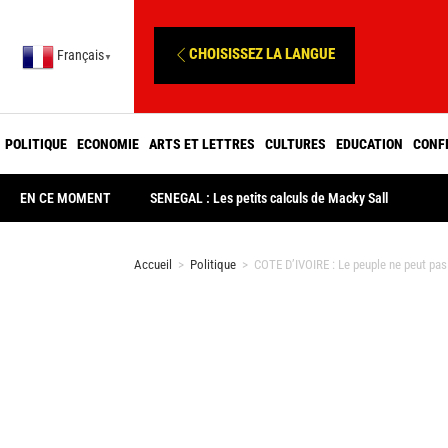
CHOISISSEZ LA LANGUE
Français
▼
POLITIQUE
ECONOMIE
ARTS ET LETTRES
CULTURES
EDUCATION
CONF
EN CE MOMENT
SENEGAL : Les petits calculs de Macky Sall
Accueil
>
Politique
>
COTE D’IVOIRE : Le peuple ne peut pas