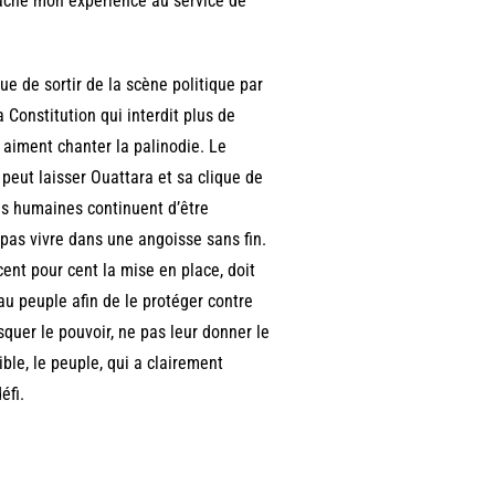
elâche mon expérience au service de
ue de sortir de la scène politique par
la Constitution qui interdit plus de
 aiment chanter la palinodie. Le
 peut laisser Ouattara et sa clique de
ies humaines continuent d’être
pas vivre dans une angoisse sans fin.
cent pour cent la mise en place, doit
u peuple afin de le protéger contre
squer le pouvoir, ne pas leur donner le
ible, le peuple, qui a clairement
éfi.