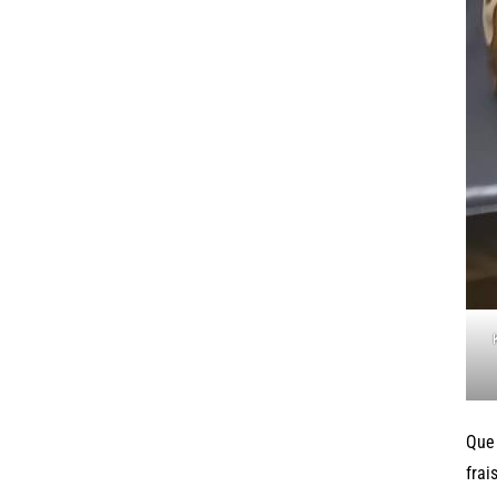
Que 
frai