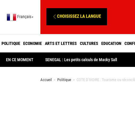
CHOISISSEZ LA LANGUE
Français
▼
POLITIQUE
ECONOMIE
ARTS ET LETTRES
CULTURES
EDUCATION
CONF
EN CE MOMENT
SENEGAL : Les petits calculs de Macky Sall
Accueil
>
Politique
>
COTE D’IVOIRE : Tourisme ou réconcili