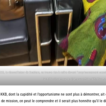
KKB, le réconciliateur de Ouattara, ne trouve rien à redire devant l’emprisonnement scan
Pulchérie Gbalet que le régime veut faire définitivemen
KKB, dont la cupidité et l’opportunisme ne sont plus à démontrer, ait
s de mission, on peut le comprendre et il serait plus honnête qu’il le d