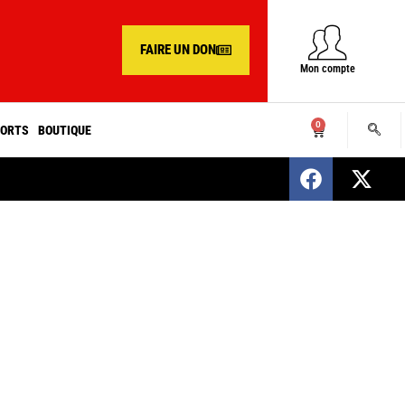
FAIRE UN DON
Mon compte
0
ORTS
BOUTIQUE
SENEGAL : Nomination d’un nouveau présiden