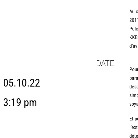
Au c
2011
Pulc
KKB 
d’av
DATE
Pour
para
05.10.22
désœ
simp
3:19 pm
voya
Et p
l’ex
déte