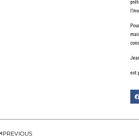
prét
l’in
Pour
mais
cons
Jea
est 
PREVIOUS