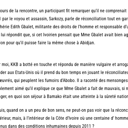
ours de la rencontre, un participant fit remarquer qu’il ne comprenait 
 par le voyou et assassin, Sarkozy, parle de réconciliation tout en 
hérie Edith Gbalet, militante des droits de l’homme et responsable d’u
lui répondit que, si cet Ivoirien pensait que Mme Gbalet avait bien agi, 
ion pour qu’il puisse faire la même chose à Abidjan.
 moi, KKB a botté en touche et répondu de manière vulgaire et arroga
der aux Etats-Unis où il prend du bon temps en jouant le réconciliate
uvrés, qui peuplent les fumoirs d’Abobo. Il a raconté des mensonges 
lement aimé qu’il explique ce que Mme Gbalet a fait de mauvais, si not
ger, en quoi son séjour à Bamako était une atteinte à la sûreté nation
uis, quand on a un peu de bon sens, ne peut-on pas voir que la réconcil
térieur, mais, à l’intérieur de la Côte d’Ivoire où une centaine d’ ho
nus dans des conditions inhumaines depuis 2011 ?