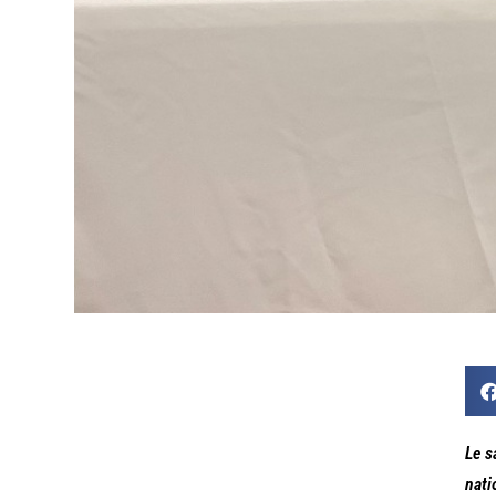
Le s
nati