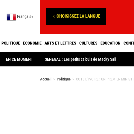
CHOISISSEZ LA LANGUE
Français
▼
POLITIQUE
ECONOMIE
ARTS ET LETTRES
CULTURES
EDUCATION
CONF
EN CE MOMENT
SENEGAL : Les petits calculs de Macky Sall
Accueil
>
Politique
>
COTE D’IVOIRE : UN PREMIER MINIST