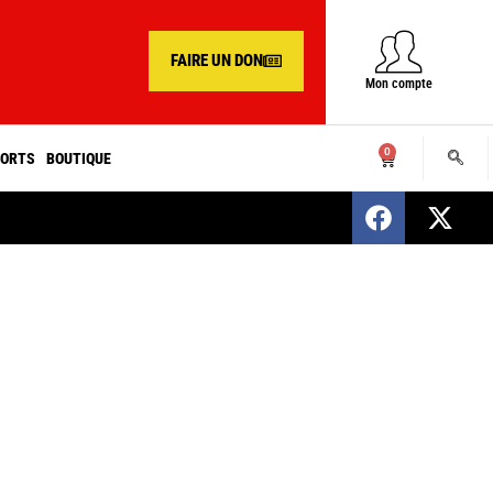
FAIRE UN DON
Mon compte
0
ORTS
BOUTIQUE
SENEGAL : Nomination d’un nouveau présiden