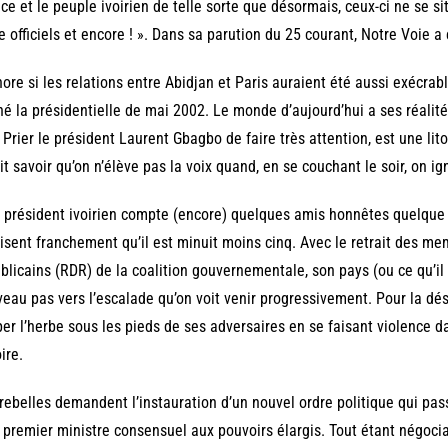
ce et le peuple ivoirien de telle sorte que désormais, ceux-ci ne se si
e officiels et encore ! ». Dans sa parution du 25 courant, Notre Voie a 
nore si les relations entre Abidjan et Paris auraient été aussi exécrabl
é la présidentielle de mai 2002. Le monde d’aujourd’hui a ses réalité
 Prier le président Laurent Gbagbo de faire très attention, est une lito
oit savoir qu’on n’élève pas la voix quand, en se couchant le soir, on i
e président ivoirien compte (encore) quelques amis honnêtes quelque pa
disent franchement qu’il est minuit moins cinq. Avec le retrait des
blicains (RDR) de la coalition gouvernementale, son pays (ou ce qu’il 
eau pas vers l’escalade qu’on voit venir progressivement. Pour la dés
er l’herbe sous les pieds de ses adversaires en se faisant violence da
oire.
rebelles demandent l’instauration d’un nouvel ordre politique qui pas
 premier ministre consensuel aux pouvoirs élargis. Tout étant négoci