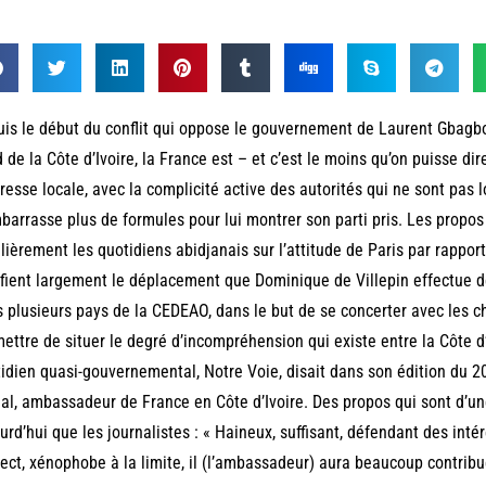
is le début du conflit qui oppose le gouvernement de Laurent Gbagbo 
 de la Côte d’Ivoire, la France est – et c’est le moins qu’on puisse di
resse locale, avec la complicité active des autorités qui ne sont pas
barrasse plus de formules pour lui montrer son parti pris. Les propo
lièrement les quotidiens abidjanais sur l’attitude de Paris par rapport 
ifient largement le déplacement que Dominique de Villepin effectue d
 plusieurs pays de la CEDEAO, dans le but de se concerter avec les c
ettre de situer le degré d’incompréhension qui existe entre la Côte d’I
idien quasi-gouvernemental, Notre Voie, disait dans son édition du 
al, ambassadeur de France en Côte d’Ivoire. Des propos qui sont d’u
urd’hui que les journalistes : « Haineux, suffisant, défendant des intér
ect, xénophobe à la limite, il (l’ambassadeur) aura beaucoup contribué