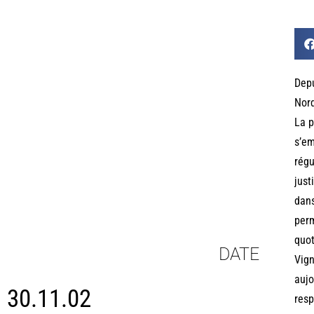
Depu
Nord
La p
s’em
régu
just
dans
perm
quot
DATE
Vign
aujo
30.11.02
resp