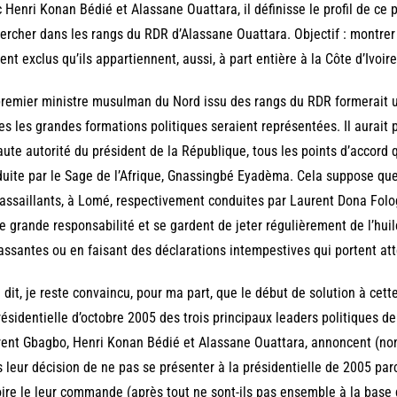
 Henri Konan Bédié et Alassane Ouattara, il définisse le profil de ce p
ercher dans les rangs du RDR d’Alassane Ouattara. Objectif : montre
ent exclus qu’ils appartiennent, aussi, à part entière à la Côte d’Ivoire
remier ministre musulman du Nord issu des rangs du RDR formerait 
es les grandes formations politiques seraient représentées. Il aurait
aute autorité du président de la République, tous les points d’accord q
uite par le Sage de l’Afrique, Gnassingbé Eyadèma. Cela suppose qu
assaillants, à Lomé, respectivement conduites par Laurent Dona Folo
e grande responsabilité et se gardent de jeter régulièrement de l’huil
assantes ou en faisant des déclarations intempestives qui portent at
 dit, je reste convaincu, pour ma part, que le début de solution à cette
résidentielle d’octobre 2005 des trois principaux leaders politiques de 
ent Gbagbo, Henri Konan Bédié et Alassane Ouattara, annoncent (non p
 leur décision de ne pas se présenter à la présidentielle de 2005 parc
oire le leur commande (après tout ne sont-ils pas ensemble à la base d