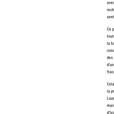
avec
rech
sent
Ce p
tout
la h
cond
des 
d’un
frac
Cela
la p
Laur
mais
d’Iv