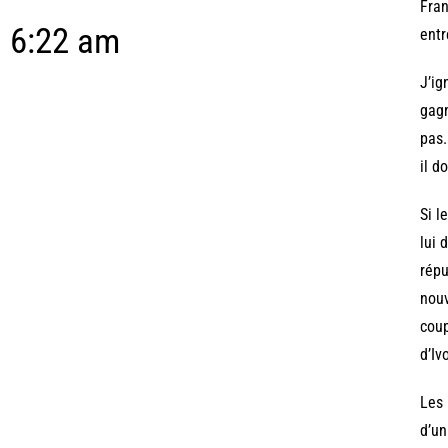
Fran
6:22 am
entr
J’ig
gagn
pas.
il d
Si l
lui 
répu
nouv
coup
d’Iv
Les 
d’un