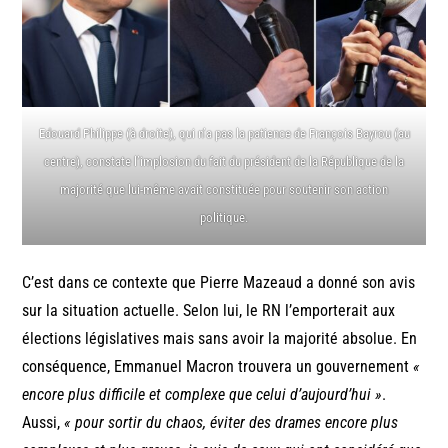
Edouard Philippe (à droite), qui n’a pas la patience de François Bayrou (au
centre), constate l’implosion du fait du président de la République de la
majorité que lui-même avait constituée pour soutenir son action
politique.
C’est dans ce contexte que Pierre Mazeaud a donné son avis
sur la situation actuelle. Selon lui, le RN l’emporterait aux
élections législatives mais sans avoir la majorité absolue. En
conséquence, Emmanuel Macron trouvera un gouvernement
«
encore plus difficile et complexe que celui d’aujourd’hui »
.
Aussi,
« pour sortir du chaos, éviter des drames encore plus