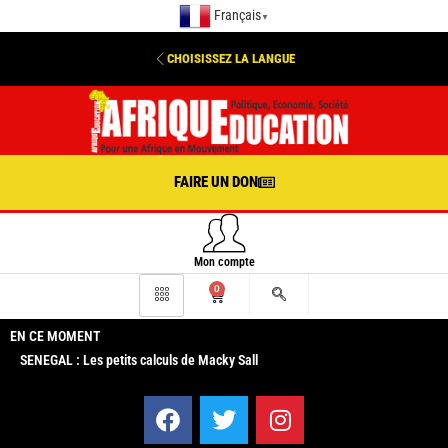
Français
▼
CHOISISSEZ LA LANGUE
FAIRE UN DON
Mon compte
0
EN CE MOMENT
SENEGAL : Les petits calculs de Macky Sall