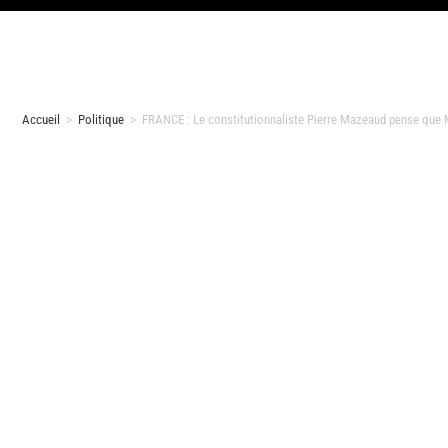
Accueil
>
Politique
>
FRANCE : Le constitutionnaliste Pierre Mazeaud pense que M