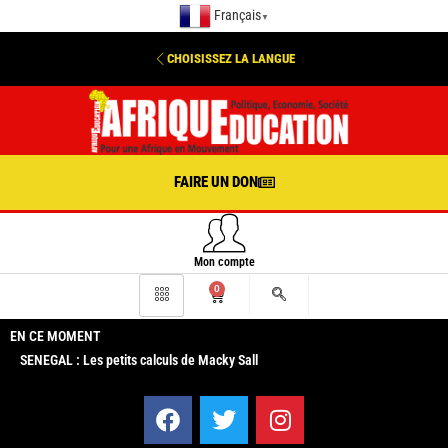
Français
▼
CHOISISSEZ LA LANGUE
FAIRE UN DON
Mon compte
0
EN CE MOMENT
SENEGAL : Les petits calculs de Macky Sall