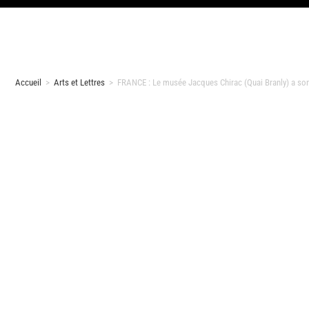
Accueil
>
Arts et Lettres
>
FRANCE : Le musée Jacques Chirac (Quai Branly) a son