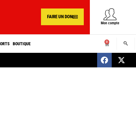
FAIRE UN DON
Mon compte
0
ORTS
BOUTIQUE
SENEGAL : Nomination d’un nouveau présiden