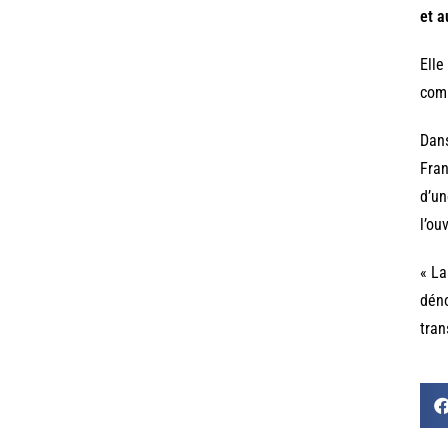
et a
Elle
comm
Dans
Fran
d’un
l’ou
« La
déno
tran