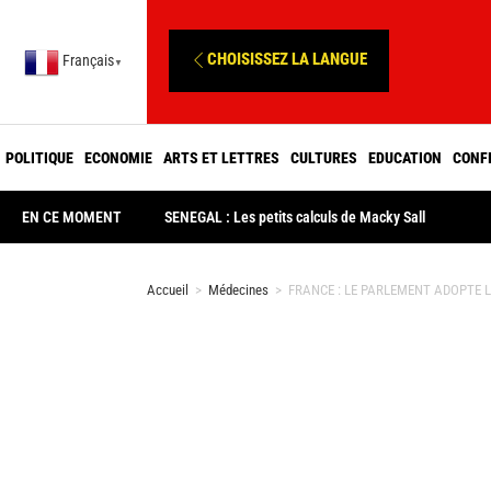
CHOISISSEZ LA LANGUE
Français
▼
POLITIQUE
ECONOMIE
ARTS ET LETTRES
CULTURES
EDUCATION
CONF
EN CE MOMENT
SENEGAL : Les petits calculs de Macky Sall
Accueil
>
Médecines
>
FRANCE : LE PARLEMENT ADOPTE L