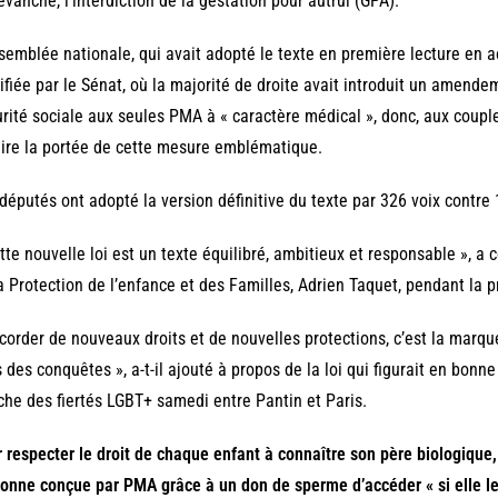
evanche, l’interdiction de la gestation pour autrui (GPA).
semblée nationale, qui avait adopté le texte en première lecture en a
fiée par le Sénat, où la majorité de droite avait introduit un amend
rité sociale aux seules PMA à « caractère médical », donc, aux coupl
ire la portée de cette mesure emblématique.
députés ont adopté la version définitive du texte par 326 voix contre 
tte nouvelle loi est un texte équilibré, ambitieux et responsable », a
a Protection de l’enfance et des Familles, Adrien Taquet, pendant la p
corder de nouveaux droits et de nouvelles protections, c’est la marqu
 des conquêtes », a-t-il ajouté à propos de la loi qui figurait en bonn
he des fiertés LGBT+ samedi entre Pantin et Paris.
 respecter le droit de chaque enfant à connaître son père biologique,
onne conçue par PMA grâce à un don de sperme d’accéder « si elle le s