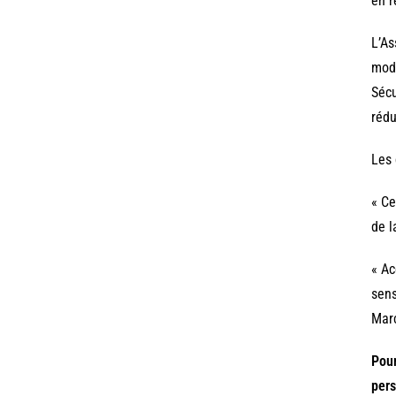
en r
L’As
modi
Sécu
rédu
Les 
« Ce
de l
« Ac
sens
Marc
Pour
pers