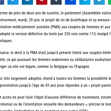
erme de près de deux ans de navette, le parlement (Assemblée nation
nitivement, mardi, 29 juin, le projet de loi de bioéthique et sa mesur
réation médicalement assistée (PMA) aux couples de femmes et aux 
adopté la version définitive du texte par 326 voix contre 115, malgré l
oliques.
rance, le droit à la PMA était jusqu’à présent limité aux couples hét
ilité, ce qui poussait les femmes lesbiennes ou célibataires souhaitan
nger où elle est légale, comme la Belgique ou l’Espagne.
oi, très largement adoptée, étend à toutes les femmes la possibilité 
 procréation jusqu’à l’âge de 43 ans pour répondre à un « projet parent
t accès ne peut faire l’objet d’aucune différence de traitement, nota
imonial ou de l’orientation sexuelle des demandeurs », précise le text