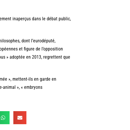
rgement inaperçus dans le débat public,
hilosophes, dont l’eurodéputé,
ropéennes et figure de l’opposition
tous » adoptée en 2013, regrettent que
imée », mettent-ils en garde en
me-animal », « embryons