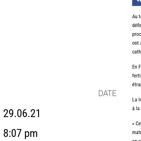
Au t
défi
proc
ont 
cath
En F
fert
étra
DATE
La l
à la
29.06.21
« Ce
8:07 pm
matr