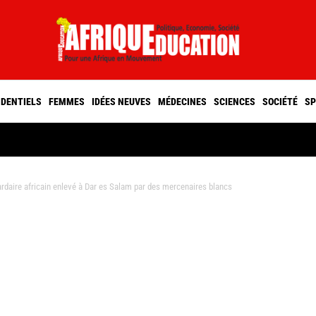
IDENTIELS
FEMMES
IDÉES NEUVES
MÉDECINES
SCIENCES
SOCIÉTÉ
SP
daire africain enlevé à Dar es Salam par des mercenaires blancs