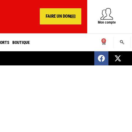
FAIRE UN DON
Mon compte
0
ORTS
BOUTIQUE
SENEGAL : Nomination d’un nouveau présiden