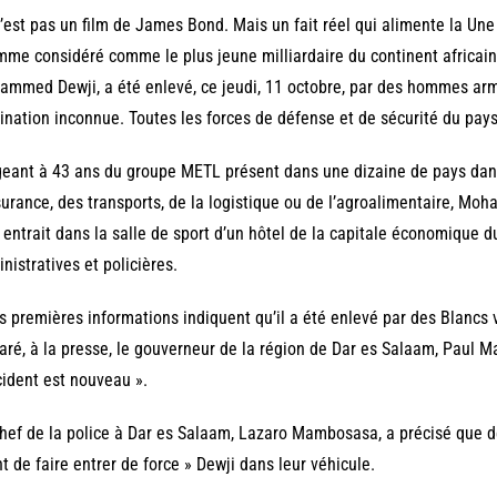
’est pas un film de James Bond. Mais un fait réel qui alimente la Un
mme considéré comme le plus jeune milliardaire du continent africai
mmed Dewji, a été enlevé, ce jeudi, 11 octobre, par des hommes arm
ination inconnue. Toutes les forces de défense et de sécurité du pays
geant à 43 ans du groupe METL présent dans une dizaine de pays dans
surance, des transports, de la logistique ou de l’agroalimentaire, M
l entrait dans la salle de sport d’un hôtel de la capitale économique d
nistratives et policières.
s premières informations indiquent qu’il a été enlevé par des Blancs 
aré, à la presse, le gouverneur de la région de Dar es Salaam, Paul M
cident est nouveau ».
hef de la police à Dar es Salaam, Lazaro Mambosasa, a précisé que des
t de faire entrer de force » Dewji dans leur véhicule.