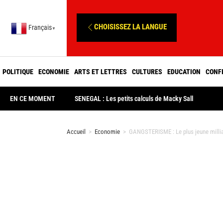
CHOISISSEZ LA LANGUE
Français
▼
POLITIQUE
ECONOMIE
ARTS ET LETTRES
CULTURES
EDUCATION
CONF
EN CE MOMENT
SENEGAL : Les petits calculs de Macky Sall
Accueil
>
Economie
>
GANGSTERISME : Le plus jeune milliar