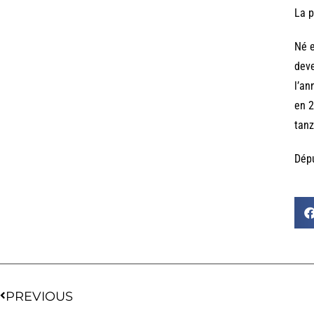
La p
Né e
deve
l’an
en 2
tanz
Dépu
PREVIOUS