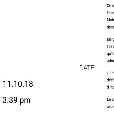
Ce n
l’ho
Moha
dest
Diri
l’as
qu’i
admi
DATE
« Le
décl
11.10.18
d’in
3:39 pm
Le c
avan