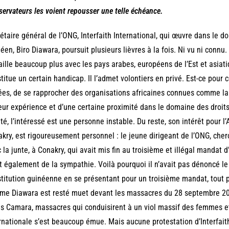
servateurs les voient repousser une telle échéance.
étaire général de l’ONG, Interfaith International, qui œuvre dans le d
éen, Biro Diawara, poursuit plusieurs lièvres à la fois. Ni vu ni connu.
aille beaucoup plus avec les pays arabes, européens de l’Est et asiatique
titue un certain handicap. Il l’admet volontiers en privé. Est-ce pour c
es, de se rapprocher des organisations africaines connues comme l
eur expérience et d’une certaine proximité dans le domaine des droit
ité, l’intéressé est une personne instable. Du reste, son intérêt pour l’
kry, est rigoureusement personnel : le jeune dirigeant de l’ONG, cher
 la junte, à Conakry, qui avait mis fin au troisième et illégal mandat
t également de la sympathie. Voilà pourquoi il n’avait pas dénoncé le
titution guinéenne en se présentant pour un troisième mandat, tout pro
e Diawara est resté muet devant les massacres du 28 septembre 2009
s Camara, massacres qui conduisirent à un viol massif des femmes 
rnationale s’est beaucoup émue. Mais aucune protestation d’Interfaith