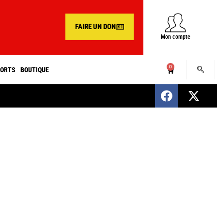
FAIRE UN DON
Mon compte
0
ORTS
BOUTIQUE
SENEGAL : Nomination d’un nouveau présiden