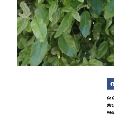
Ce G
disc
info