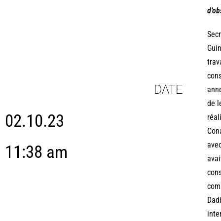
d’ob
Secr
Guin
trav
cons
DATE
anné
de l
02.10.23
réal
Cona
avec
11:38 am
avai
cons
comm
Dadi
inte