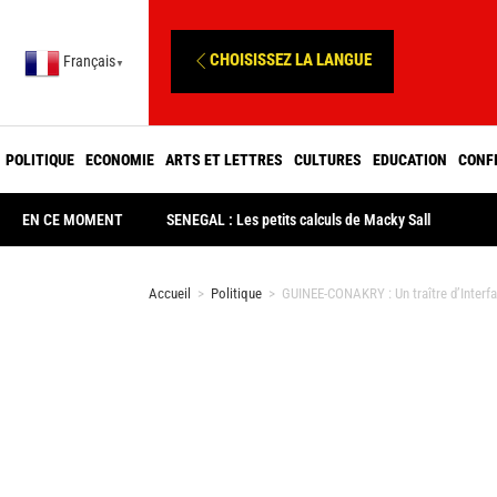
CHOISISSEZ LA LANGUE
Français
▼
POLITIQUE
ECONOMIE
ARTS ET LETTRES
CULTURES
EDUCATION
CONF
EN CE MOMENT
SENEGAL : Les petits calculs de Macky Sall
Accueil
>
Politique
>
GUINEE-CONAKRY : Un traître d’Interfai