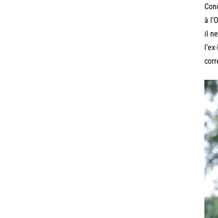
Cond
à l’
il n
l’ex
corr