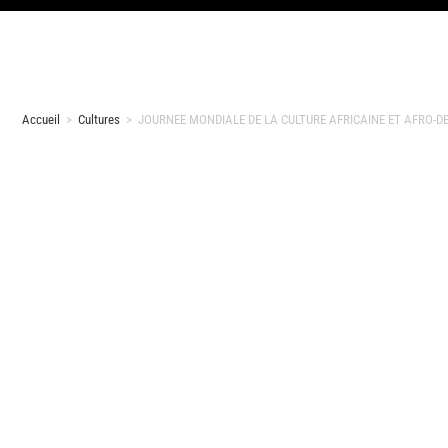
Accueil
>
Cultures
>
JOURNEE MONDIALE DE LA CULTURE AFRICAINE ET AFRO-DESC