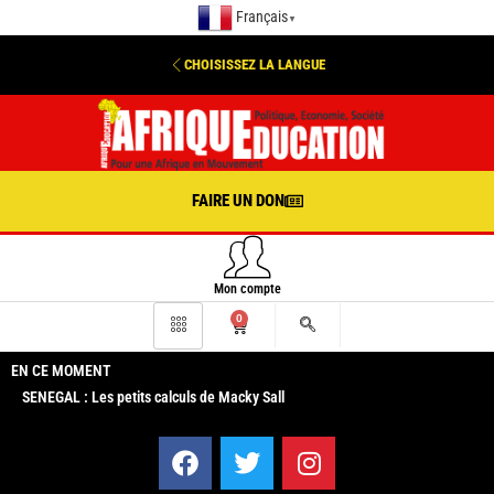
Français
▼
CHOISISSEZ LA LANGUE
FAIRE UN DON
Mon compte
0
EN CE MOMENT
SENEGAL : Les petits calculs de Macky Sall