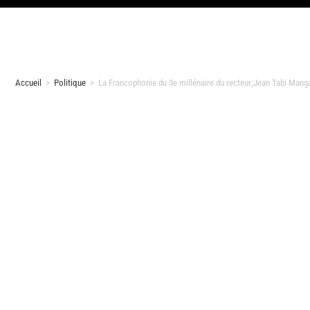
Accueil
>
Politique
>
La Francophonie du 3e millénaire du recteur;Jean Tabi Mang