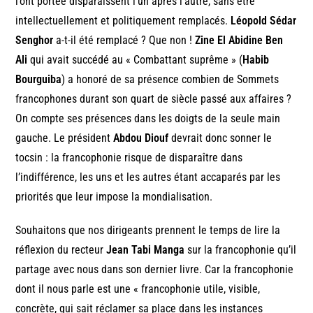
l’ont portée disparaissent l’un après l’autre, sans être
intellectuellement et politiquement remplacés.
Léopold Sédar
Senghor
a-t-il été remplacé ? Que non !
Zine El Abidine Ben
Ali
qui avait succédé au « Combattant suprême » (
Habib
Bourguiba
) a honoré de sa présence combien de Sommets
francophones durant son quart de siècle passé aux affaires ?
On compte ses présences dans les doigts de la seule main
gauche. Le président
Abdou Diouf
devrait donc sonner le
tocsin : la francophonie risque de disparaître dans
l’indifférence, les uns et les autres étant accaparés par les
priorités que leur impose la mondialisation.
Souhaitons que nos dirigeants prennent le temps de lire la
réflexion du recteur
Jean Tabi Manga
sur la francophonie qu’il
partage avec nous dans son dernier livre. Car la francophonie
dont il nous parle est une « francophonie utile, visible,
concrète, qui sait réclamer sa place dans les instances