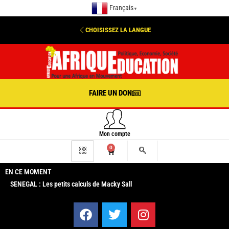
Français
▼
CHOISISSEZ LA LANGUE
FAIRE UN DON
Mon compte
0
EN CE MOMENT
SENEGAL : Les petits calculs de Macky Sall