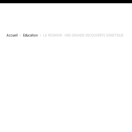
Accueil
>
Education
>
LA REUNION : UNE GRANDE DECOUVERTE GENETIQUE