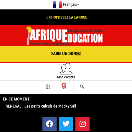
Français
▼
CHOISISSEZ LA LANGUE
FAIRE UN DON
Mon compte
0
EN CE MOMENT
SENEGAL : Les petits calculs de Macky Sall