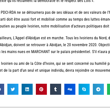
exte qu’ils réclament la démocratie et le respect des Lois ».
 PDCI-RDA ne se détournera pas de ses idéaux et de ses valeurs de 
arti doit être aussi fort et mobilisé comme au temps des luttes émanc
outien au peuple Ivoirien, notre mobilisation d’acteurs politiques doit 
ailleurs, L’Appel d’Abidjan est en marche. Tous les Ivoiriens du Nord, d
’Abidjan, doivent se retrouver à Abidjan, le 20 novembre 2020. Object
 les mains nues en MARCHANT sur le palais présidentiel. S’il n’aura pa
 Ivoirien ou ami de la Côte d’Ivoire, qui se sent concerné ou humilié pa
jet de la part d’un seul et unique individu, devra rejoindre ce mouvem