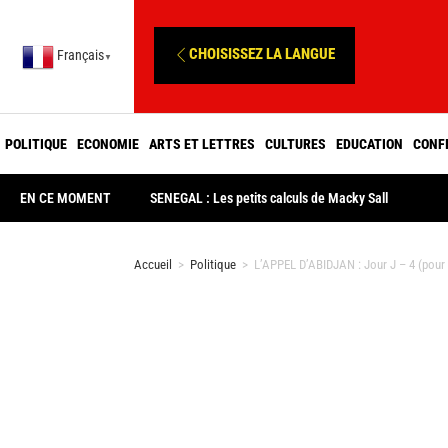
CHOISISSEZ LA LANGUE
Français
▼
POLITIQUE
ECONOMIE
ARTS ET LETTRES
CULTURES
EDUCATION
CONF
EN CE MOMENT
SENEGAL : Les petits calculs de Macky Sall
Accueil
>
Politique
>
L’APPEL D’ABIDJAN : Jour J – 4 (pour d