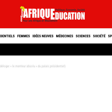
IDENTIELS
FEMMES
IDÉES NEUVES
MÉDECINES
SCIENCES
SOCIÉTÉ
SP
éloger « le menteur absolu » du palais présidentiel)