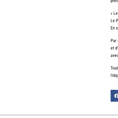
prét
« Le
Le P
En s
Par 
et d
avec
Tout
l’ob