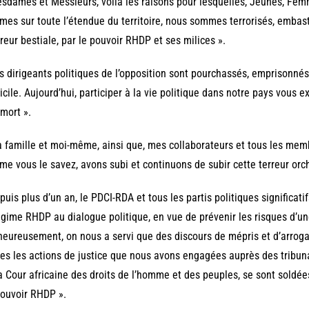
sdames et Messieurs, voilà les raisons pour lesquelles, Jeunes, Fem
es sur toute l’étendue du territoire, nous sommes terrorisés, embast
rreur bestiale, par le pouvoir RHDP et ses milices ».
s dirigeants politiques de l’opposition sont pourchassés, emprisonné
cile. Aujourd’hui, participer à la vie politique dans notre pays vous ex
 mort ».
 famille et moi-même, ainsi que, mes collaborateurs et tous les mem
e vous le savez, avons subi et continuons de subir cette terreur orch
puis plus d’un an, le PDCI-RDA et tous les partis politiques significatifs
égime RHDP au dialogue politique, en vue de prévenir les risques d’un
eureusement, on nous a servi que des discours de mépris et d’arrog
es les actions de justice que nous avons engagées auprès des tribu
a Cour africaine des droits de l’homme et des peuples, se sont soldé
ouvoir RHDP ».