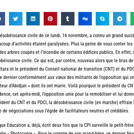
ésobéissance civile de ce lundi, 16 novembre, a connu un grand succè
coup d’activités étaient paralysées. Plus la peine de vous conter les 
des arbres coupés et l’incendie de certains édifices publics. En effet, c
béissance civile. Ce qui est, par contre, nouveau alors que le bras de 
tara et le président du Conseil national de transition (CNT) et du PDC
e dernier conformément aux vœux des militants de l’opposition qui on
eur d’Abidjan » dont ils ont marre. Voilà pourquoi le président du CNT
dence, cet après-midi, l’opposition unie pour la remobiliser et lui don
ident du CNT et du PDCI, la désobéissance civile (en marche) effraie le
e de négociations sous l’égide de facilitateurs neutres et crédibles.
que Education a, déjà, écrit deux fois que la CPI surveille le petit-frè
lle « Photocopie ». Pour le compte de son grand-frère, ce dernier fina