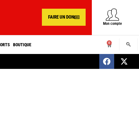
FAIRE UN DON
Mon compte
0
ORTS
BOUTIQUE
SENEGAL : Nomination d’un nouveau présiden