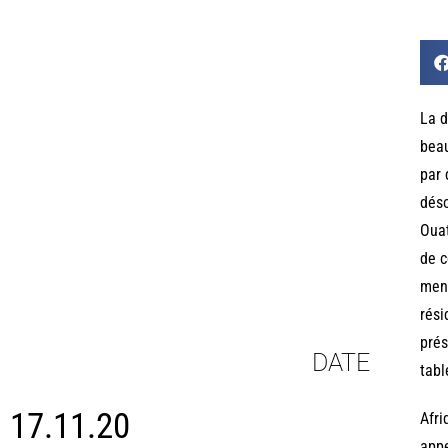
La d
beau
par 
déso
Ouat
de c
ment
rési
prés
DATE
tabl
17.11.20
Afri
appe