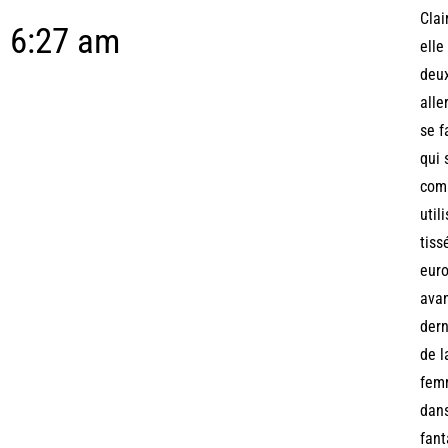
Clai
6:27 am
elle
deux
alle
se f
qui 
comm
util
tiss
euro
avan
dern
de l
femm
dans
fant