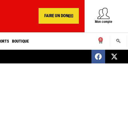
FAIRE UN DON
Mon compte
0
ORTS
BOUTIQUE
SENEGAL : Nomination d’un nouveau présiden