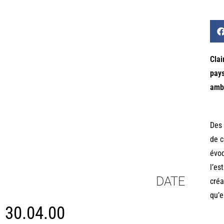
Clai
pays
ambi
Des 
de c
évoq
l’es
DATE
créa
qu’e
30.04.00