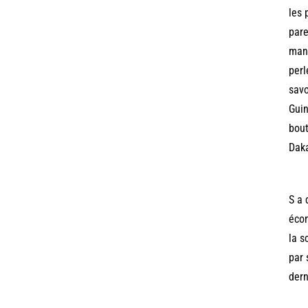
les 
pare
mann
perl
savo
Guin
bout
Daka
S a 
écon
la s
par 
dern