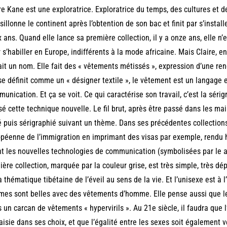
re Kane est une exploratrice. Exploratrice du temps, des cultures et d
 sillonne le continent après l’obtention de son bac et finit par s’instal
 ans. Quand elle lance sa première collection, il y a onze ans, elle n’
r s’habiller en Europe, indifférents à la mode africaine. Mais Claire,
ait un nom. Elle fait des « vêtements métissés », expression d’une ren
se définit comme un « désigner textile », le vêtement est un langage e
unication. Et ça se voit. Ce qui caractérise son travail, c’est la sérigr
isé cette technique nouvelle. Le fil brut, après être passé dans les ma
é puis sérigraphié suivant un thème. Dans ses précédentes collections
péenne de l’immigration en imprimant des visas par exemple, rendu
t les nouvelles technologies de communication (symbolisées par le a 
ière collection, marquée par la couleur grise, est très simple, très dép
a thématique tibétaine de l’éveil au sens de la vie. Et l’unisexe est à 
es sont belles avec des vêtements d’homme. Elle pense aussi que 
 un carcan de vêtements « hypervirils ». Au 21e siècle, il faudra que 
aisie dans ses choix, et que l’égalité entre les sexes soit également 