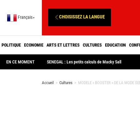
CHOISISSEZ LA LANGUE
Français
▼
POLITIQUE
ECONOMIE
ARTS ET LETTRES
CULTURES
EDUCATION
CONF
EN CE MOMENT
SENEGAL : Les petits calculs de Macky Sall
Accueil
>
Cultures
>
MODELE « BOOSTER » DE LA MODE SE