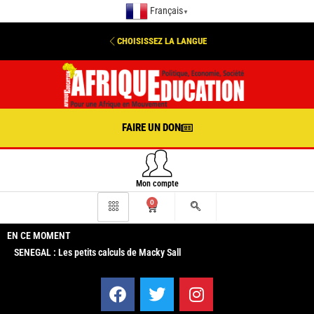
Français
▼
CHOISISSEZ LA LANGUE
FAIRE UN DON
Mon compte
0
EN CE MOMENT
SENEGAL : Les petits calculs de Macky Sall