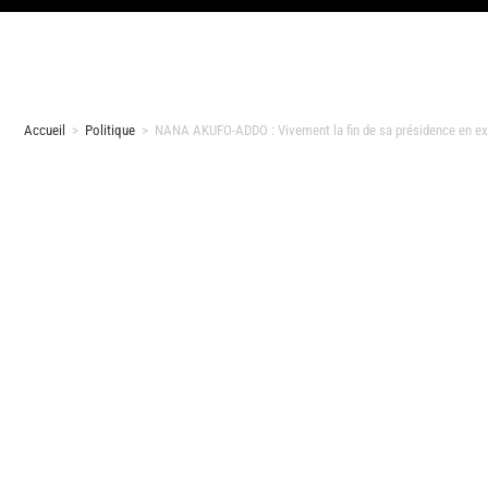
Accueil
>
Politique
>
NANA AKUFO-ADDO : Vivement la fin de sa présidence en exe