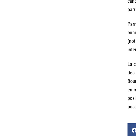
cand
parr
Parm
mini
(not
inté
La c
des 
Bour
en m
posi
pose