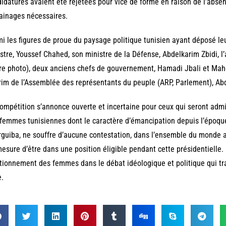
idatures avaient été rejetées pour vice de forme en raison de l’absen
ainages nécessaires.
i les figures de proue du paysage politique tunisien ayant déposé leu
stre, Youssef Chahed, son ministre de la Défense, Abdelkarim Zbidi, 
re photo), deux anciens chefs de gouvernement, Hamadi Jbali et Mahd
rim de l’Assemblée des représentants du peuple (ARP, Parlement), Ab
ompétition s’annonce ouverte et incertaine pour ceux qui seront admis
femmes tunisiennes dont le caractère d’émancipation depuis l’époq
guiba, ne souffre d’aucune contestation, dans l’ensemble du monde
esure d’être dans une position éligible pendant cette présidentiel
tionnement des femmes dans le débat idéologique et politique qui tra
.