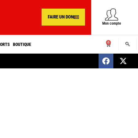
FAIRE UN DON
Mon compte
0
ORTS
BOUTIQUE
SENEGAL : Nomination d’un nouveau présiden