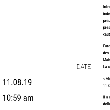
Inte
indé
prés
prés
caut
Faro
des 
Mais
DATE
La c
« Al
11.08.19
11 c
10:59 am
Il a
doll