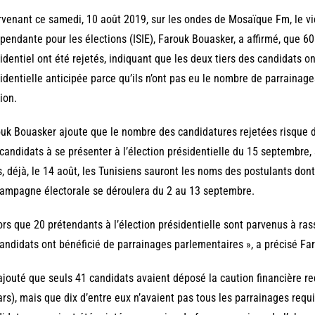
rvenant ce samedi, 10 août 2019, sur les ondes de Mosaïque Fm, le vi
pendante pour les élections (ISIE), Farouk Bouasker, a affirmé, que 6
identiel ont été rejetés, indiquant que les deux tiers des candidats ont
identielle anticipée parce qu’ils n’ont pas eu le nombre de parrainag
ion.
uk Bouasker ajoute que le nombre des candidatures rejetées risque de s
candidats à se présenter à l’élection présidentielle du 15 septembre, s
, déjà, le 14 août, les Tunisiens sauront les noms des postulants dont
ampagne électorale se déroulera du 2 au 13 septembre.
ors que 20 prétendants à l’élection présidentielle sont parvenus à ra
andidats ont bénéficié de parrainages parlementaires », a précisé F
 ajouté que seuls 41 candidats avaient déposé la caution financière r
ars), mais que dix d’entre eux n’avaient pas tous les parrainages requis