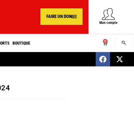
FAIRE UN DON
Mon compte
0
ORTS
BOUTIQUE
SENEGAL : Nomination d’un nouveau présiden
024