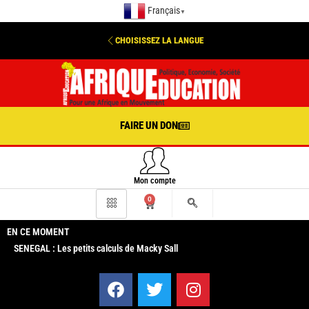
Français
▼
CHOISISSEZ LA LANGUE
FAIRE UN DON
Mon compte
0
EN CE MOMENT
SENEGAL : Les petits calculs de Macky Sall