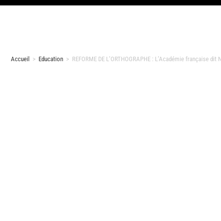
Accueil
>
Education
>
REFORME DE L’ORTHOGRAPHE : L’Académie française dit N