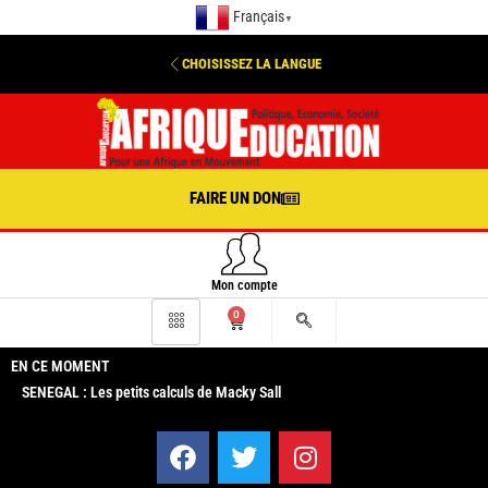
Français
▼
CHOISISSEZ LA LANGUE
FAIRE UN DON
Mon compte
0
EN CE MOMENT
SENEGAL : Les petits calculs de Macky Sall