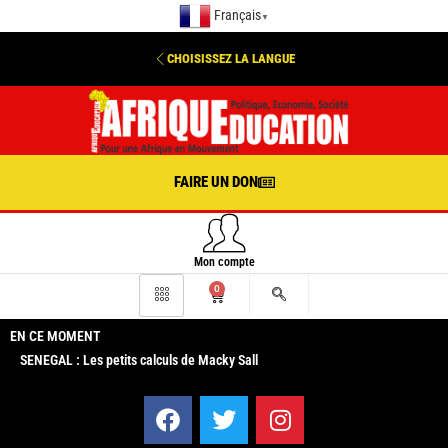
Français
▼
CHOISISSEZ LA LANGUE
FAIRE UN DON
Mon compte
0
EN CE MOMENT
SENEGAL : Les petits calculs de Macky Sall