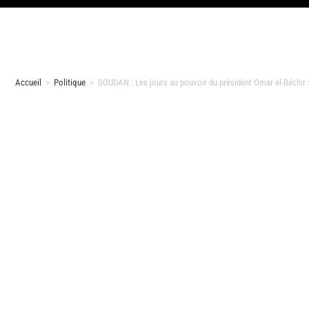
Accueil
>
Politique
>
SOUDAN : Les jours au pouvoir du président Omar el-Béchir 