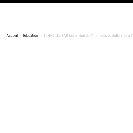
Accueil
>
Education
>
TCHAD : La BAD fait un don de 11 millions de dollars pour l