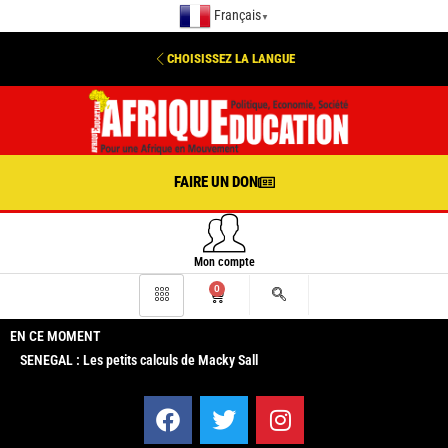
Français
▼
CHOISISSEZ LA LANGUE
FAIRE UN DON
Mon compte
0
EN CE MOMENT
SENEGAL : Les petits calculs de Macky Sall