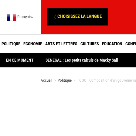
CHOISISSEZ LA LANGUE
Français
▼
POLITIQUE
ECONOMIE
ARTS ET LETTRES
CULTURES
EDUCATION
CONF
EN CE MOMENT
SENEGAL : Les petits calculs de Macky Sall
Accueil
>
Politique
>
TOGO : Composition d’un gouvernemen