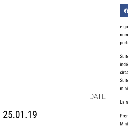
e go
nomm
port
Suit
indé
circ
Suit
mini
DATE
La n
25.01.19
Pre
Mini