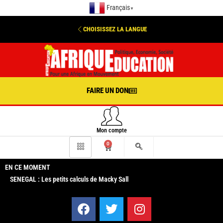
Français
▼
CHOISISSEZ LA LANGUE
FAIRE UN DON
Mon compte
0
EN CE MOMENT
SENEGAL : Les petits calculs de Macky Sall