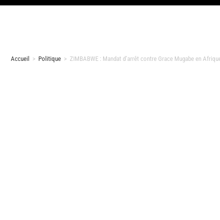
Accueil
>
Politique
>
ZIMBABWE : Mandat d’arrêt contre Grace Mugabe en Afriqu