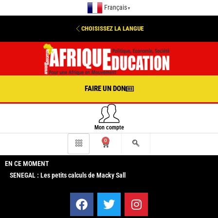
Français
▼
CHOISISSEZ LA LANGUE
FAIRE UN DON
Mon compte
0
EN CE MOMENT
SENEGAL : Les petits calculs de Macky Sall