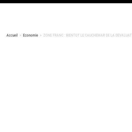
Accueil
>
Economie
>
ZONE FRANC : BIENTOT LE CAUCHEMAR DE LA DEVALUAT