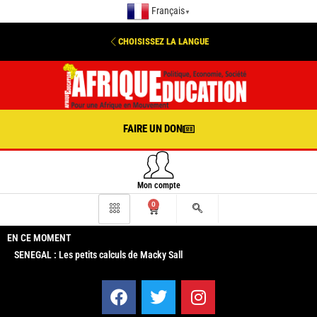
Français
▼
CHOISISSEZ LA LANGUE
FAIRE UN DON
Mon compte
0
EN CE MOMENT
SENEGAL : Les petits calculs de Macky Sall