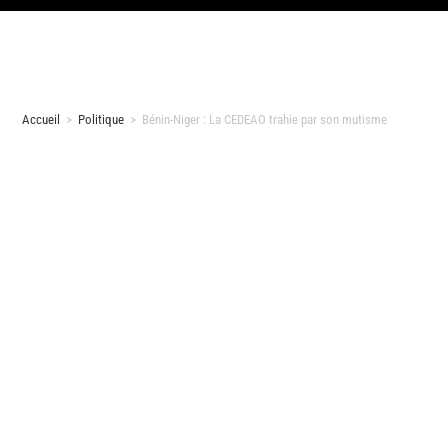
Accueil
>
Politique
>
Bénin-Niger : La CEDEAO trahie par son mutisme