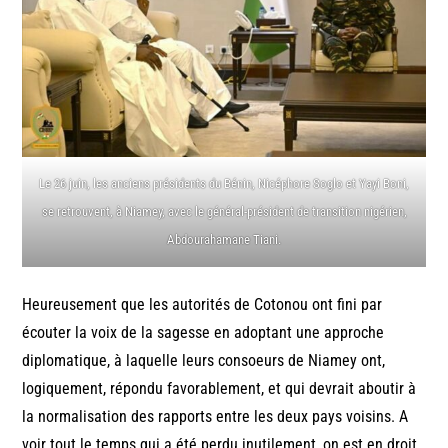
Le 26 juin, les anciens présidents du Bénin, Nicéphore Soglo et Yayi Boni,
se retrouvent, à Niamey, avec le général-président de transition nigérien,
Abdourahamane Tiani.
Heureusement que les autorités de Cotonou ont fini par
écouter la voix de la sagesse en adoptant une approche
diplomatique, à laquelle leurs consoeurs de Niamey ont,
logiquement, répondu favorablement, et qui devrait aboutir à
la normalisation des rapports entre les deux pays voisins. A
voir tout le temps qui a été perdu inutilement, on est en droit