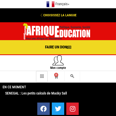
Français
▼
CHOISISSEZ LA LANGUE
FAIRE UN DON
Mon compte
0
EN CE MOMENT
SENEGAL : Les petits calculs de Macky Sall