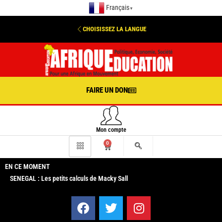
Français
▼
CHOISISSEZ LA LANGUE
FAIRE UN DON
Mon compte
0
EN CE MOMENT
SENEGAL : Les petits calculs de Macky Sall